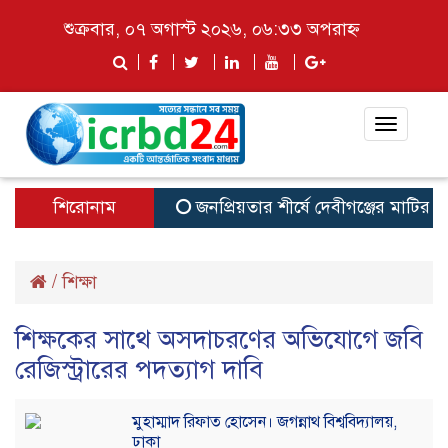
শুক্রবার, ০৭ অগাস্ট ২০২৬, ০৬:৩৩ অপরাহ্ন
Toggle
navigat
শিরোনাম
জনপ্রিয়তার শীর্ষে দেবীগঞ্জের মাটির সন্
/
শিক্ষা
শিক্ষকের সাথে অসদাচরণের অভিযোগে জবি
রেজিস্ট্রারের পদত্যাগ দাবি
মুহাম্মাদ রিফাত হোসেন। জগন্নাথ বিশ্ববিদ্যালয়,
ঢাকা