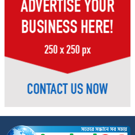
শতকোটি টাকার দুর্নীতির অভিযোগে অভিযুক্ত
পুলিশ কর্মকর্তা সাভার থানার ওসি পদে
ডোমারে গণঅভ্যুত্থানের ২য় বার্ষিকীতে ১১
দলের গণমিছিল ও আলোচনা সভা
জুলাই সনদ বাস্তবায়ন ও গণহত্যার বিচারের
দাবিতে বীরগঞ্জে জামায়াতে ইসলামীর
গণমিছিল ও সমাবেশ
পঞ্চগড়ে শ্রদ্ধা নিবেদন শেষে জুলাই সনদের
প্রতিটি অক্ষর বাস্তবায়নের অঙ্গীকার পানি
সম্পদ প্রতিমন্ত্রীর
হাতীবান্ধায় ১৩০ বোতল ফেয়ারডিলসহ
অভিযুক্ত মাদক ব্যবসায়ী গ্রেফতার
গঙ্গাচড়ায় বসতঘরের মেঝে খুঁড়ে ২৭০৮ পিস
ইয়াবা উদ্ধার, গ্রেপ্তার ২ নারী