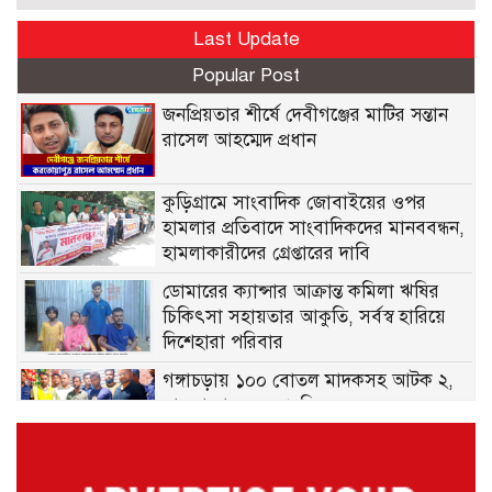
Last Update
Popular Post
জনপ্রিয়তার শীর্ষে দেবীগঞ্জের মাটির সন্তান
রাসেল আহম্মেদ প্রধান
কুড়িগ্রামে সাংবাদিক জোবাইয়ের ওপর
হামলার প্রতিবাদে সাংবাদিকদের মানববন্ধন,
হামলাকারীদের গ্রেপ্তারের দাবি
ডোমারের ক্যান্সার আক্রান্ত কমিলা ঋষির
চিকিৎসা সহায়তার আকুতি, সর্বস্ব হারিয়ে
দিশেহারা পরিবার
গঙ্গাচড়ায় ১০০ বোতল মাদকসহ আটক ২,
মামলা দায়েরের প্রস্তুতি
মেহেরপুরে ছাত্র-জনতার ওপর নির্যাতন ও