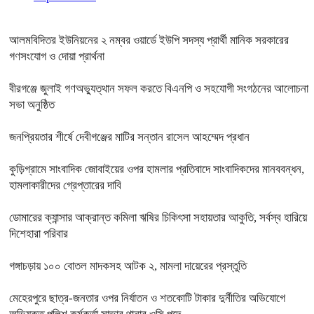
আলমবিদিতর ইউনিয়নের ২ নম্বর ওয়ার্ডে ইউপি সদস্য প্রার্থী মানিক সরকারের
গণসংযোগ ও দোয়া প্রার্থনা
বীরগঞ্জে জুলাই গণঅভ্যুত্থান সফল করতে বিএনপি ও সহযোগী সংগঠনের আলোচনা
সভা অনুষ্ঠিত
জনপ্রিয়তার শীর্ষে দেবীগঞ্জের মাটির সন্তান রাসেল আহম্মেদ প্রধান
কুড়িগ্রামে সাংবাদিক জোবাইয়ের ওপর হামলার প্রতিবাদে সাংবাদিকদের মানববন্ধন,
হামলাকারীদের গ্রেপ্তারের দাবি
ডোমারের ক্যান্সার আক্রান্ত কমিলা ঋষির চিকিৎসা সহায়তার আকুতি, সর্বস্ব হারিয়ে
দিশেহারা পরিবার
গঙ্গাচড়ায় ১০০ বোতল মাদকসহ আটক ২, মামলা দায়েরের প্রস্তুতি
মেহেরপুরে ছাত্র-জনতার ওপর নির্যাতন ও শতকোটি টাকার দুর্নীতির অভিযোগে