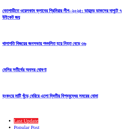
বেতগাড়ীতে ওয়েলকাম ক্লাবের প্রিমিয়ার লীগ–২০২৫: ডায়মন্ড ডাকসের দাপুটে ৭
উইকেট জয়
থালাপতি বিজয়ের জনসভায় পদদলিত হয়ে নিহত বেড়ে ৩৬
মেসির সতীর্থের অবসর ঘোষণা
হংকংয়ে মাটি খুঁড়ে বেরিয়ে এলো দ্বিতীয় বিশ্বযুদ্ধের সময়ের বোমা
Last Update
Popular Post