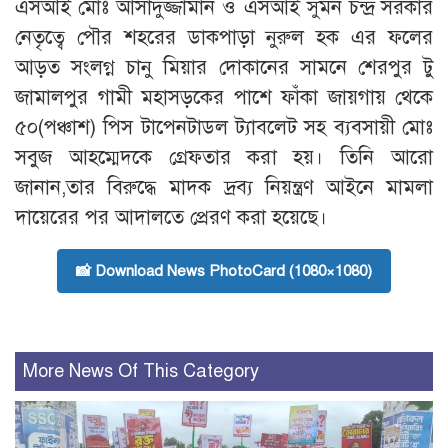
এসআই মোঃ আসাদুজ্জামান ও এসআই সুমন চন্দ্র সরকার
নেতৃত্বে পৌর শহরের ডাকপাড়া নুরুল হক এর ফলের
আড়ত সংলগ্ন চানু মিয়ার দোকানের সামনে শেরপুর টু
জামালপুর গামী মহাসড়কের পাশে ফাঁকা জায়গায় থেকে
৫০(পঞ্চাশ) পিস টাপেনটাডল ট্যাবলেট সহ ব্যবসায়ী মোঃ
সবুজ আহম্মেদকে গ্রেফতার করা হয়। তিনি আরো
জানান,তার বিরুদ্ধে মাদক দ্রব্য নিয়ন্ত্রণ আইনে মামলা
দায়েরের পর আদালতে প্রেরণ করা হয়েছে।
📸 Download News PhotoCard (1080×1080)
More News Of This Category