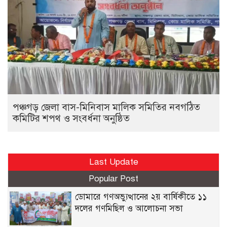
পঞ্চগড় জেলা বাস-মিনিবাস মালিক সমিতির নবগঠিত
কমিটির শপথ ও সংবর্ধনা অনুষ্ঠিত
Last Update
Popular Post
ডোমারে গণঅভ্যুত্থানের ২য় বার্ষিকীতে ১১
দলের গণমিছিল ও আলোচনা সভা