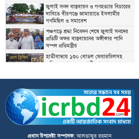
জুলাই সনদ বাস্তবায়ন ও গণহত্যার বিচারের
দাবিতে বীরগঞ্জে জামায়াতে ইসলামীর
গণমিছিল ও সমাবেশ
পঞ্চগড়ে শ্রদ্ধা নিবেদন শেষে জুলাই সনদের
প্রতিটি অক্ষর বাস্তবায়নের অঙ্গীকার পানি
সম্পদ প্রতিমন্ত্রীর
হাতীবান্ধায় ১৩০ বোতল ফেয়ারডিলসহ
অভিযুক্ত মাদক ব্যবসায়ী গ্রেফতার
গঙ্গাচড়ায় বসতঘরের মেঝে খুঁড়ে ২৭০৮ পিস
ইয়াবা উদ্ধার, গ্রেপ্তার ২ নারী
পঞ্চগড় জেলা বাস-মিনিবাস মালিক সমিতির
নবগঠিত কমিটির শপথ ও সংবর্ধনা অনুষ্ঠিত
বীরগঞ্জে জুলাই সনদ বাস্তবায়ন ও গণহত্যার
বিচারের দাবিতে ছাত্রশিবিরের বিক্ষোভ মিছিল
প্রধান উপদেষ্টা সম্পাদক:
আলতাফুর রহমান