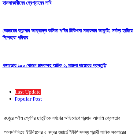
হামলাকারীদের গ্রেপ্তারের দাবি
ডোমারের ক্যান্সার আক্রান্ত কমিলা ঋষির চিকিৎসা সহায়তার আকুতি, সর্বস্ব হারিয়ে
দিশেহারা পরিবার
গঙ্গাচড়ায় ১০০ বোতল মাদকসহ আটক ২, মামলা দায়েরের প্রস্তুতি
Last Update
Popular Post
রংপুরে অষ্টম শ্রেণির ছাত্রীকে ধর্ষণের অভিযোগে প্রধান আসামি গ্রেফতার
আলমবিদিতর ইউনিয়নের ২ নম্বর ওয়ার্ডে ইউপি সদস্য প্রার্থী মানিক সরকারের