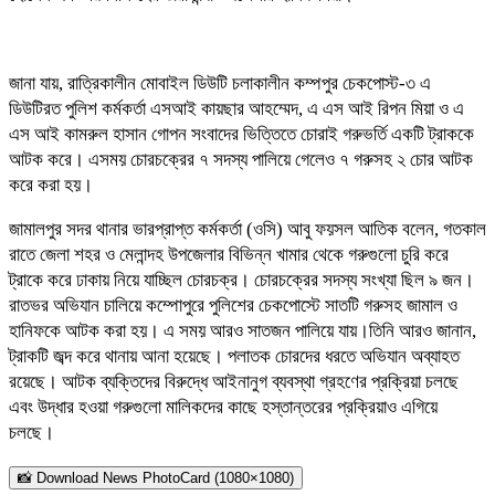
জানা যায়, রাত্রিকালীন মোবাইল ডিউটি চলাকালীন কম্পপুর চেকপোস্ট-৩ এ
ডিউটিরত পুলিশ কর্মকর্তা এসআই কায়ছার আহম্মেদ, এ এস আই রিপন মিয়া ও এ
এস আই কামরুল হাসান গোপন সংবাদের ভিত্তিতে চোরাই গরুভর্তি একটি ট্রাককে
আটক করে। এসময় চোরচক্রের ৭ সদস্য পালিয়ে গেলেও ৭ গরুসহ ২ চোর আটক
করে করা হয়।
জামালপুর সদর থানার ভারপ্রাপ্ত কর্মকর্তা (ওসি) আবু ফয়সল আতিক বলেন, গতকাল
রাতে জেলা শহর ও মেলান্দহ উপজেলার বিভিন্ন খামার থেকে গরুগুলো চুরি করে
ট্রাকে করে ঢাকায় নিয়ে যাচ্ছিল চোরচক্র। চোরচক্রের সদস্য সংখ্যা ছিল ৯ জন।
রাতভর অভিযান চালিয়ে কম্পোপুরে পুলিশের চেকপোস্টে সাতটি গরুসহ জামাল ও
হানিফকে আটক করা হয়। এ সময় আরও সাতজন পালিয়ে যায়।তিনি আরও জানান,
ট্রাকটি জব্দ করে থানায় আনা হয়েছে। পলাতক চোরদের ধরতে অভিযান অব্যাহত
রয়েছে। আটক ব্যক্তিদের বিরুদ্ধে আইনানুগ ব্যবস্থা গ্রহণের প্রক্রিয়া চলছে
এবং উদ্ধার হওয়া গরুগুলো মালিকদের কাছে হস্তান্তরের প্রক্রিয়াও এগিয়ে
চলছে।
📸 Download News PhotoCard (1080×1080)