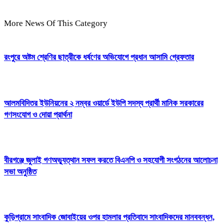
More News Of This Category
রংপুরে অষ্টম শ্রেণির ছাত্রীকে ধর্ষণের অভিযোগে প্রধান আসামি গ্রেফতার
আলমবিদিতর ইউনিয়নের ২ নম্বর ওয়ার্ডে ইউপি সদস্য প্রার্থী মানিক সরকারের
গণসংযোগ ও দোয়া প্রার্থনা
বীরগঞ্জে জুলাই গণঅভ্যুত্থান সফল করতে বিএনপি ও সহযোগী সংগঠনের আলোচনা
সভা অনুষ্ঠিত
কুড়িগ্রামে সাংবাদিক জোবাইয়ের ওপর হামলার প্রতিবাদে সাংবাদিকদের মানববন্ধন,