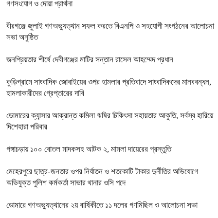
গণসংযোগ ও দোয়া প্রার্থনা
বীরগঞ্জে জুলাই গণঅভ্যুত্থান সফল করতে বিএনপি ও সহযোগী সংগঠনের আলোচনা
সভা অনুষ্ঠিত
জনপ্রিয়তার শীর্ষে দেবীগঞ্জের মাটির সন্তান রাসেল আহম্মেদ প্রধান
কুড়িগ্রামে সাংবাদিক জোবাইয়ের ওপর হামলার প্রতিবাদে সাংবাদিকদের মানববন্ধন,
হামলাকারীদের গ্রেপ্তারের দাবি
ডোমারের ক্যান্সার আক্রান্ত কমিলা ঋষির চিকিৎসা সহায়তার আকুতি, সর্বস্ব হারিয়ে
দিশেহারা পরিবার
গঙ্গাচড়ায় ১০০ বোতল মাদকসহ আটক ২, মামলা দায়েরের প্রস্তুতি
মেহেরপুরে ছাত্র-জনতার ওপর নির্যাতন ও শতকোটি টাকার দুর্নীতির অভিযোগে
অভিযুক্ত পুলিশ কর্মকর্তা সাভার থানার ওসি পদে
ডোমারে গণঅভ্যুত্থানের ২য় বার্ষিকীতে ১১ দলের গণমিছিল ও আলোচনা সভা