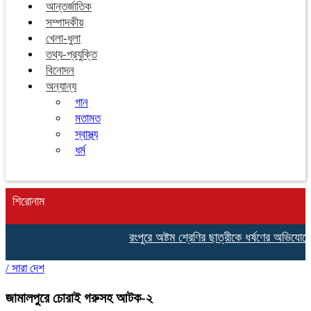
আন্তর্জাতিক
সম্পাদকীয়
খেলা-ধুলা
তথ্য-প্রযুক্তি
বিনোদন
অন্যান্য
গান
মতামত
স্বাস্থ্য
ধর্ম
শিরোনাম
রংপুরে অষ্টম শ্রেণির ছাত্রীকে ধর্ষণের অভিযোগে
/
সারা দেশ
জামালপুরে চোরাই গরুসহ আটক-২