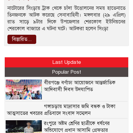
নাটোরের সিংড়ায় ট্রাক থেকে চাঁদা উত্তোলনের সময় হাতেনাতে
তিনজনকে আটক করেছে সেনাবাহিনী। মঙ্গলবার (২৯ এপ্রিল)
রাত সাড়ে ৯টার দিকে উপজেলার শেরকোল ইউনিয়নের
শেরকোল বাজারে এ ঘটনা ঘটে। আটকরা হলেন সিংড়া
বিস্তারিত...
Last Update
Popular Post
বীরগঞ্জে বর্ণাঢ্য আয়োজনে আন্তর্জাতিক
আদিবাসী দিবস উদযাপিত
গঙ্গাচড়ায় মাদ্রাসার জমি বন্ধক ও টাকা
আত্মসাতের খবরের প্রতিবাদে সংবাদ সম্মেলন
রংপুরে অষ্টম শ্রেণির ছাত্রীকে ধর্ষণের
অভিযোগে প্রধান আসামি গ্রেফতার