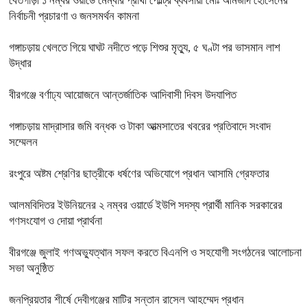
বেতগাড়ী ১ নম্বর ওয়ার্ডে মেম্বার প্রার্থী পোল্ট্রি ব্যবসায়ী মোঃ আমজাদ হোসেনের
নির্বাচনী প্রচারণা ও জনসমর্থন কামনা
গঙ্গাচড়ায় খেলতে গিয়ে ঘাঘট নদীতে পড়ে শিশুর মৃত্যু, ৫ ঘণ্টা পর ভাসমান লাশ
উদ্ধার
বীরগঞ্জে বর্ণাঢ্য আয়োজনে আন্তর্জাতিক আদিবাসী দিবস উদযাপিত
গঙ্গাচড়ায় মাদ্রাসার জমি বন্ধক ও টাকা আত্মসাতের খবরের প্রতিবাদে সংবাদ
সম্মেলন
রংপুরে অষ্টম শ্রেণির ছাত্রীকে ধর্ষণের অভিযোগে প্রধান আসামি গ্রেফতার
আলমবিদিতর ইউনিয়নের ২ নম্বর ওয়ার্ডে ইউপি সদস্য প্রার্থী মানিক সরকারের
গণসংযোগ ও দোয়া প্রার্থনা
বীরগঞ্জে জুলাই গণঅভ্যুত্থান সফল করতে বিএনপি ও সহযোগী সংগঠনের আলোচনা
সভা অনুষ্ঠিত
জনপ্রিয়তার শীর্ষে দেবীগঞ্জের মাটির সন্তান রাসেল আহম্মেদ প্রধান