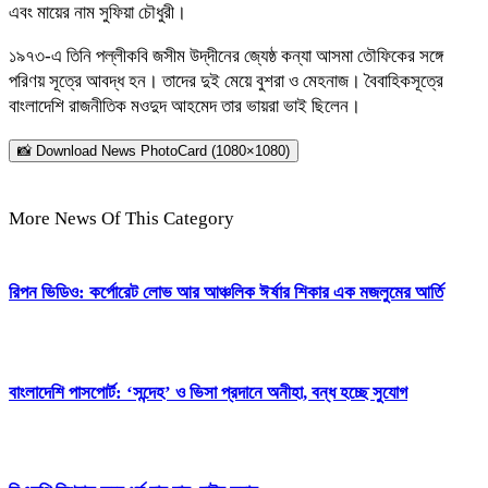
এবং মায়ের নাম সুফিয়া চৌধুরী।
১৯৭৩-এ তিনি পল্লীকবি জসীম উদ্‌দীনের জ্যেষ্ঠ কন্যা আসমা তৌফিকের সঙ্গে
পরিণয় সূত্রে আবদ্ধ হন। তাদের দুই মেয়ে বুশরা ও মেহনাজ। বৈবাহিকসূত্রে
বাংলাদেশি রাজনীতিক মওদুদ আহমেদ তার ভায়রা ভাই ছিলেন।
📸 Download News PhotoCard (1080×1080)
More News Of This Category
রিপন ভিডিও: কর্পোরেট লোভ আর আঞ্চলিক ঈর্ষার শিকার এক মজলুমের আর্তি
বাংলাদেশি পাসপোর্ট: ‘সন্দেহ’ ও ভিসা প্রদানে অনীহা, বন্ধ হচ্ছে সুযোগ