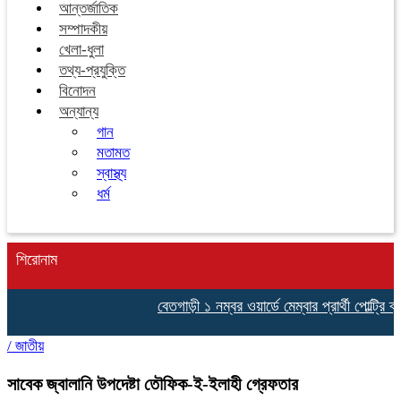
আন্তর্জাতিক
সম্পাদকীয়
খেলা-ধুলা
তথ্য-প্রযুক্তি
বিনোদন
অন্যান্য
গান
মতামত
স্বাস্থ্য
ধর্ম
শিরোনাম
বেতগাড়ী ১ নম্বর ওয়ার্ডে মেম্বার প্রার্থী পোল্ট্রি
/
জাতীয়
সাবেক জ্বালানি উপদেষ্টা তৌফিক-ই-ইলাহী গ্রেফতার