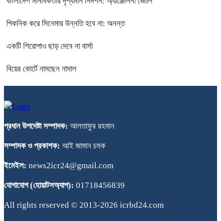
বাংলাদেশ মানবিকতার দৃশ্যমান নিদর্শন: অ্যাঞ্জেলিনা জোলি
পিকনিক করে সিনেমার উন্নতি হবে না: অনন্ত
একটি শিরোপাও ছাড় দেবে না বার্সা
বিয়ের কোর্টে নামছেন নাদাল
প্রধান উপদেষ্টা সম্পাদক:
আলতাফুর রহমান
সম্পাদক ও প্রকাশক:
আই জামান চমক
ইমেইল:
news2icr24@gmail.com
যোগাযোগ (হোয়াটসঅ্যাপ):
01718456839
All rights reserved © 2013-2026 icrbd24.com