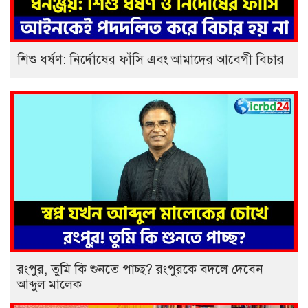
শিশু ধর্ষণ: নির্দোষের ফাঁসি এবং আমাদের আবেগী বিচার
রংপুর, তুমি কি শুনতে পাচ্ছ? রংপুরকে বদলে দেবেন
আব্দুল মালেক