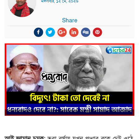
মঙ্গলবার, ১২ মে, ২০২৬
Share
আই জামান চমক:
ভরা বর্ষায় যখন পদ্মার বুকে ঢেউ ওঠে,