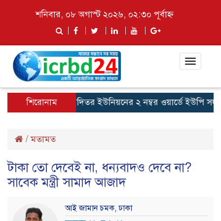
শনিবার, ০৮ অগাস্ট ২০২৬, ০২:৩০ পূর্বাহ্ন
Toggle
navigat
শিরোনাম
আলমবিদিতর ইউনিয়নের ২ নম্বর ওয়ার্ডে ইউপি সদস্য প্রা
/
মতামত
টাকা তো দেবেই না, ধন্যবাদও দেবে না?
সাবেক মন্ত্রী সামাদ আজাদ
আই জামান চমক, ঢাকা