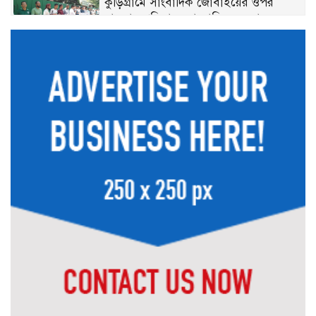
কুড়িগ্রামে সাংবাদিক জোবাইয়ের ওপর
হামলার প্রতিবাদে সাংবাদিকদের মানববন্ধন,
হামলাকারীদের গ্রেপ্তারের দাবি
ডোমারের ক্যান্সার আক্রান্ত কমিলা ঋষির
চিকিৎসা সহায়তার আকুতি, সর্বস্ব হারিয়ে
দিশেহারা পরিবার
গঙ্গাচড়ায় ১০০ বোতল মাদকসহ আটক ২,
মামলা দায়েরের প্রস্তুতি
মেহেরপুরে ছাত্র-জনতার ওপর নির্যাতন ও
শতকোটি টাকার দুর্নীতির অভিযোগে অভিযুক্ত
পুলিশ কর্মকর্তা সাভার থানার ওসি পদে
ডোমারে গণঅভ্যুত্থানের ২য় বার্ষিকীতে ১১
দলের গণমিছিল ও আলোচনা সভা
জুলাই সনদ বাস্তবায়ন ও গণহত্যার বিচারের
দাবিতে বীরগঞ্জে জামায়াতে ইসলামীর