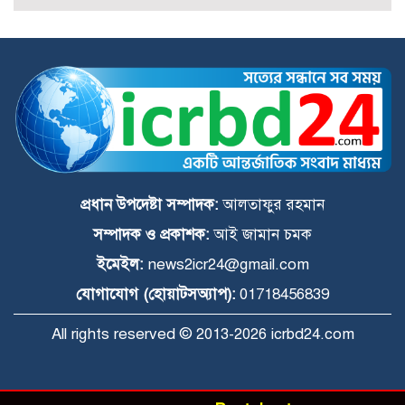
গণমিছিল ও সমাবেশ
পঞ্চগড়ে শ্রদ্ধা নিবেদন শেষে জুলাই সনদের
প্রতিটি অক্ষর বাস্তবায়নের অঙ্গীকার পানি
সম্পদ প্রতিমন্ত্রীর
প্রধান উপদেষ্টা সম্পাদক:
আলতাফুর রহমান
সম্পাদক ও প্রকাশক:
আই জামান চমক
ইমেইল:
news2icr24@gmail.com
যোগাযোগ (হোয়াটসঅ্যাপ):
01718456839
All rights reserved © 2013-2026 icrbd24.com