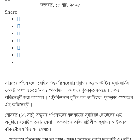
মঙ্গলবার, ১৮ মার্চ, ২০২৫
Share
ভারতের পশ্চিমবঙ্গে বসেছিল ‘জয় ফিল্মফেয়ার গ্ল্যামার অ্যান্ড স্টাইল অ্যাওয়ার্ডস
ওয়েস্ট বেঙ্গল ২০২৫’- এর আয়োজন। সেখানে পুরস্কৃত হয়েছেন ঢাকার
অভিনেত্রী জয়া আহসান। ‘ট্রেডিশনাল কুইন অব দ্য ইয়ার’ পুরস্কার পেয়েছেন
এই অভিনেত্রী।
সোমবার (১৭ মার্চ) সন্ধ্যায় পশ্চিমবঙ্গের কলকাতার ম্যারিয়ট হোটেলের এই
অনুষ্ঠানে বসেছিল তারার মেলা। কলকাতার অভিনয়শিল্পী ও ফ্যাশন আইকনরা
ঝাঁক বেঁধে হাজির হন সেখানে।
পুরস্কারে হটস্টেপার অব দ্য ইয়ার (পুরুষ) হয়েছেন অর্জুন চক্রবর্তী ও (নারী)