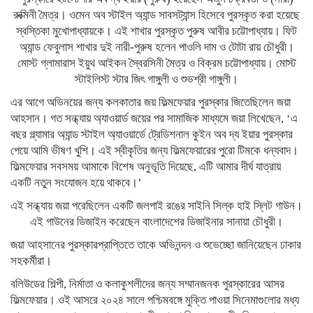
রুক্মিনী মৈত্র। ওমেন অব স্টাইল অ্যান্ড সাবসট্যান্স হিসেবে পুরস্কৃত করা হয়েছে
স্বস্তিকা মুখোপাধ্যায়কে। এই শাখার পুরস্কৃত পুরুষ আবীর চট্টোপাধ্যায়। ফিট
অ্যান্ড ফেবুলাস শাখার দুই নারী-পুরুষ হলেন পাওলি দাম ও টোটা রায় চৌধুরী।
মোস্ট গ্লামারাস ইয়ুথ আইকন স্বৈরসিনী মৈত্র ও বিক্রম চট্টোপাধ্যায়। মোস্ট
স্টাইলিস্ট স্টার জিৎ গাঙ্গুলী ও শুভশ্রী গাঙ্গুলী।
এর আগে অভিনয়ের জন্য কলকাতার জয় ফিল্মফেয়ার পুরস্কার জিতেছিলেন জয়া
আহসান। গত সন্ধ্যায় অ্যাওয়ার্ড জয়ের পর সামাজিক মাধ্যমে জয়া লিখেছেন, ‘এ
বছর গ্ল্যামার অ্যান্ড স্টাইল অ্যাওয়ার্ডে ট্রেডিশনাল কুইন অব দ্য ইয়ার পুরস্কার
পেয়ে আমি ভীষণ খুশি। এই স্বীকৃতির জন্য ফিল্মফেয়ারের পুরো টিমকে ধন্যবাদ।
ফিল্মফেয়ার সবসময় আমাকে বিশেষ অনুভূতি দিয়েছে, এটি আমার দীর্ঘ যাত্রায়
একটি নতুন সংযোজন হয়ে থাকবে।’
এই সন্ধ্যায় জয়া পরেছিলেন একটি জলপাই রঙের সাইনি সিল্ক হাই স্লিট গাউন।
এই গাউনের ডিজাইন করেছেন বাংলাদেশের ডিজাইনার সানায়া চৌধুরী।
জয়া আহসানের পুরস্কারপ্রাপ্তিতে তাকে অভিনন্দন ও শুভেচ্ছো জানিয়েছেন ঢাকার
সহকর্মীরা।
বলিউডের শিল্পী, নির্মাতা ও কলাকুশলীদের জন্য সম্মানজনক পুরস্কারের আসর
ফিল্মফেয়ার। ওই আসরে ২০২৪ সালে পশ্চিমবঙ্গে মুক্তি পাওয়া সিনেমাগুলোর মধ্য