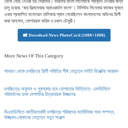
থেকে বেছে নেওয়া হয় সেরাদের। ভারতীয় বাংলা সিনেমাকে স্বীকৃতি দেওয়ার জন্য
চালু হয়েছে ‘জয় ফিল্মফেয়ার অ্যাওয়ার্ডস বাংলা’। টালিউড সিনেমায় কাজের সুবাদে
এবার প্রকাশিত মনোনয়ন তালিকায় স্থান পেয়েছিলেন বাংলাদেশের অভিনয় শিল্পী
জয়া আহসান, মোশাররফ করিম ও চঞ্চল চৌধুরী।
📸 Download News PhotoCard (1080×1080)
More News Of This Category
সাধারণ থেকে চলচ্চিত্র শিল্পী সমিতির শীর্ষ নেতৃত্বে ফাইট ডিরেক্টর আরমান
চলচ্চিত্রে অনুদান ও পুরস্কার হবে যোগ্যতার ভিত্তিতে: এফডিসিতে
পরিবর্তনের ডাক মেগাস্টার চিত্রনায়ক উজ্জলের
বিএফডিসিতে জাতীয়তাবাদী চলচ্চিত্র পরিষদের মতবিনিময় সভা সম্পন্ন,
উজ্জ্বল-খোকনের নেতৃত্বে নতুন সংকল্প