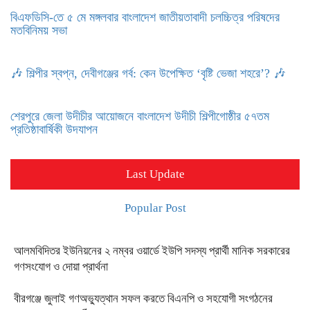
বিএফডিসি-তে ৫ মে মঙ্গলবার বাংলাদেশ জাতীয়তাবাদী চলচ্চিত্র পরিষদের
মতবিনিময় সভা
🎶 শিল্পীর স্বপ্ন, দেবীগঞ্জের গর্ব: কেন উপেক্ষিত ‘বৃষ্টি ভেজা শহরে’? 🎶
শেরপুরে জেলা উদীচীর আয়োজনে বাংলাদেশ উদীচী শিল্পীগোষ্ঠীর ৫৭তম
প্রতিষ্ঠাবার্ষিকী উদযাপন
Last Update
Popular Post
আলমবিদিতর ইউনিয়নের ২ নম্বর ওয়ার্ডে ইউপি সদস্য প্রার্থী মানিক সরকারের
গণসংযোগ ও দোয়া প্রার্থনা
বীরগঞ্জে জুলাই গণঅভ্যুত্থান সফল করতে বিএনপি ও সহযোগী সংগঠনের