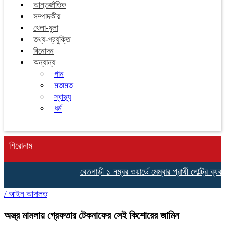
আন্তর্জাতিক
সম্পাদকীয়
খেলা-ধুলা
তথ্য-প্রযুক্তি
বিনোদন
অন্যান্য
গান
মতামত
স্বাস্থ্য
ধর্ম
শিরোনাম
বেতগাড়ী ১ নম্বর ওয়ার্ডে মেম্বার প্রার্থী পোল্ট্রি ব্যবসায়ী মোঃ 
/
আইন আদালত
অস্ত্র মামলায় গ্রেফতার টেকনাফের সেই কিশোরের জামিন