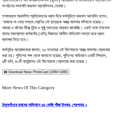
অ্যাসোসিয়েশন অব উখিয়া-টেকনাফ (ডুসাট) আয়োজিত এ মানববন্ধনে বক্তব্য দেন
সংগঠনের সভাপতি জয়নাল আবেদিনসহ নেতারা।
গণমাধ্যমে প্রকাশিত প্রতিবেদনের বরাত দিয়ে কর্মসূচিতে জয়নাল আবেদিন বলেন,
‘বাবাকে না পেয়ে সপ্তম শ্রেণির ওই ছাত্রকে অস্ত্র মামলায় ফাঁসানো হয়েছে।
আমরা এ ঘটনার তীব্র নিন্দা ও সুষ্ঠু তদন্তের আহ্বান জানাচ্ছি। একই সঙ্গে টেকনাফ
থানার ভারপ্রাপ্ত কর্মকর্তার (ওসি) বিরুদ্ধে আনীত অভিযোগ তদন্ত করে দ্রুত
ব্যবস্থা নিতে হবে।
কর্মসূচির আয়োজকেরা জানান, ২৬ নভেম্বর ওই কিশোরকে অস্ত্র মামলায় গ্রেফতার
করা হয়। পুলিশের পক্ষ থেকে জানানো হয়েছে, পুলিশের অভিযানে একটি পিস্তল,
৬টি গুলি, ৪০টি কার্তুজসহ ওই কিশোরকে গ্রেফতার করা হয়েছে।
📸 Download News PhotoCard (1080×1080)
More News Of This Category
ঠাকুরগাঁওয়ে র‍্যাবের অভিযানে ৬৪ কেজি গাঁজা উদ্ধার, গ্রেপ্তার ২