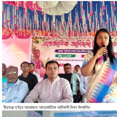
বীরগঞ্জে বর্ণাঢ্য আয়োজনে আন্তর্জাতিক আদিবাসী দিবস উদযাপিত