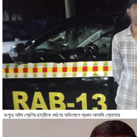
রংপুরে অষ্টম শ্রেণির ছাত্রীকে ধর্ষণের অভিযোগে প্রধান আসামি গ্রেফতার