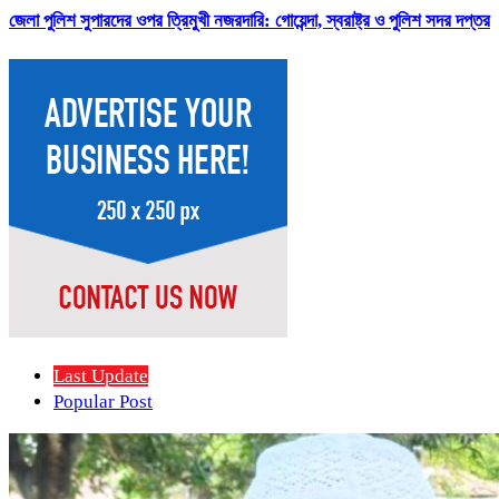
জেলা পুলিশ সুপারদের ওপর ত্রিমুখী নজরদারি: গোয়েন্দা, স্বরাষ্ট্র ও পুলিশ সদর দপ্তর
Last Update
Popular Post