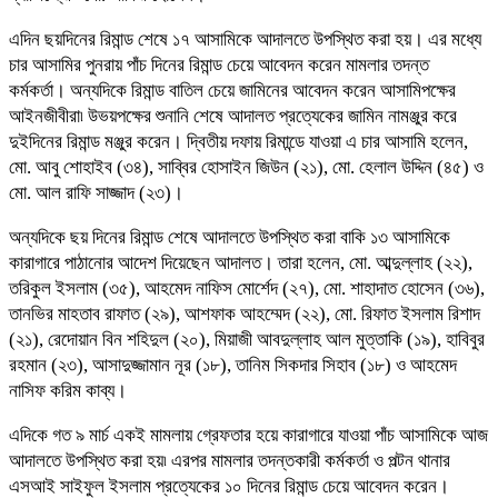
এদিন ছয়দিনের রিমান্ড শেষে ১৭ আসামিকে আদালতে উপস্থিত করা হয়। এর মধ্যে
চার আসামির পুনরায় পাঁচ দিনের রিমান্ড চেয়ে আবেদন করেন মামলার তদন্ত
কর্মকর্তা। অন্যদিকে রিমান্ড বাতিল চেয়ে জামিনের আবেদন করেন আসামিপক্ষের
আইনজীবীরা৷ উভয়পক্ষের শুনানি শেষে আদালত প্রত্যেকের জামিন নামঞ্জুর করে
দুইদিনের রিমান্ড মঞ্জুর করেন। দ্বিতীয় দফায় রিমান্ডে যাওয়া এ চার আসামি হলেন,
মো. আবু শোহাইব (৩৪), সাব্বির হোসাইন জিউন (২১), মো. হেলাল উদ্দিন (৪৫) ও
মো. আল রাফি সাজ্জাদ (২৩)।
অন্যদিকে ছয় দিনের রিমান্ড শেষে আদালতে উপস্থিত করা বাকি ১৩ আসামিকে
কারাগারে পাঠানোর আদেশ দিয়েছেন আদালত। তারা হলেন, মো. আব্দুল্লাহ (২২),
তরিকুল ইসলাম (৩৫), আহমেদ নাফিস মোর্শেদ (২৭), মো. শাহাদাত হোসেন (৩৬),
তানভির মাহতাব রাফাত (২৯), আশফাক আহম্মেদ (২২), মো. রিফাত ইসলাম রিশাদ
(২১), রেদোয়ান বিন শহিদুল (২০), মিয়াজী আবদুল্লাহ আল মুত্তাকি (১৯), হাবিবুর
রহমান (২৩), আসাদুজ্জামান নূর (১৮), তানিম সিকদার সিহাব (১৮) ও আহমেদ
নাসিফ করিম কাব্য।
এদিকে গত ৯ মার্চ একই মামলায় গ্রেফতার হয়ে কারাগারে যাওয়া পাঁচ আসামিকে আজ
আদালতে উপস্থিত করা হয়৷ এরপর মামলার তদন্তকারী কর্মকর্তা ও পল্টন থানার
এসআই সাইফুল ইসলাম প্রত্যেকের ১০ দিনের রিমান্ড চেয়ে আবেদন করেন।