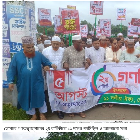
ডোমারে গণঅভ্যুত্থানের ২য় বার্ষিকীতে ১১ দলের গণমিছিল ও আলোচনা সভা