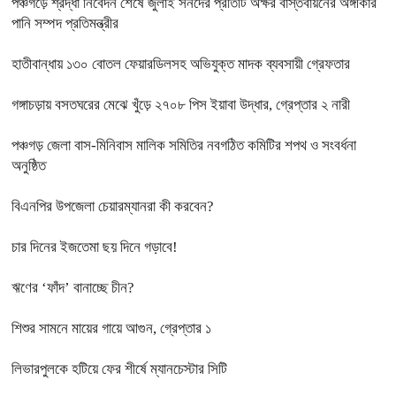
পঞ্চগড়ে শ্রদ্ধা নিবেদন শেষে জুলাই সনদের প্রতিটি অক্ষর বাস্তবায়নের অঙ্গীকার
পানি সম্পদ প্রতিমন্ত্রীর
হাতীবান্ধায় ১৩০ বোতল ফেয়ারডিলসহ অভিযুক্ত মাদক ব্যবসায়ী গ্রেফতার
গঙ্গাচড়ায় বসতঘরের মেঝে খুঁড়ে ২৭০৮ পিস ইয়াবা উদ্ধার, গ্রেপ্তার ২ নারী
পঞ্চগড় জেলা বাস-মিনিবাস মালিক সমিতির নবগঠিত কমিটির শপথ ও সংবর্ধনা
অনুষ্ঠিত
বিএনপির উপজেলা চেয়ারম্যানরা কী করবেন?
চার দিনের ইজতেমা ছয় দিনে গড়াবে!
ঋণের ‘ফাঁদ’ বানাচ্ছে চীন?
শিশুর সামনে মায়ের গায়ে আগুন, গ্রেপ্তার ১
লিভারপুলকে হটিয়ে ফের শীর্ষে ম্যানচেস্টার সিটি