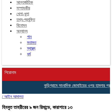
আন্তর্জাতিক
সম্পাদকীয়
খেলা-ধুলা
তথ্য-প্রযুক্তি
বিনোদন
অন্যান্য
গান
মতামত
স্বাস্থ্য
ধর্ম
শিরোনাম
কুড়িগ্রামে সাংবাদিক জোবাইয়ের ওপর হামলার প্রতিবাদে সাংব
/
আইন আদালত
হিযবুত তাহরীরের ৯ জন রিমান্ডে, কারাগারে ১৩