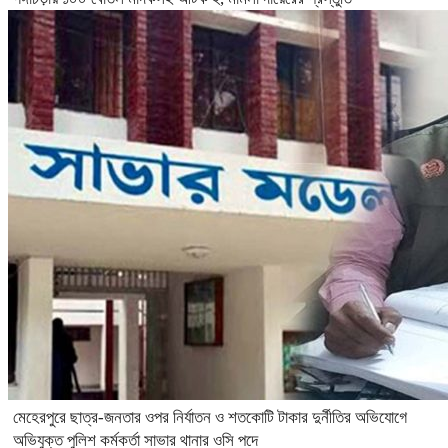
মেহেরপুরে ছাত্র-জনতার ওপর নির্যাতন ও শতকোটি টাকার দুর্নীতির অভিযোগে
অভিযুক্ত পুলিশ কর্মকর্তা সাভার থানার ওসি পদে