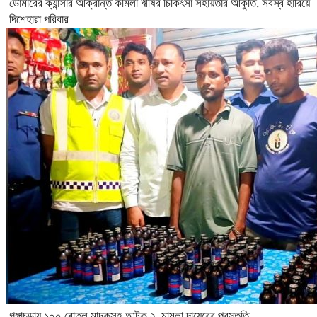
ডোমারের ক্যান্সার আক্রান্ত কমিলা ঋষির চিকিৎসা সহায়তার আকুতি, সর্বস্ব হারিয়ে
দিশেহারা পরিবার
গঙ্গাচড়ায় ১০০ বোতল মাদকসহ আটক ২, মামলা দায়েরের প্রস্তুতি