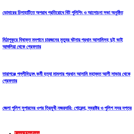
ডোমারের চিলাহাটিতে অপরাধ প্রতিরোধে বিট পুলিশিং ও আলোচনা সভা অনুষ্ঠিত
মিঠাপুকুরে বিষাক্ত মদপানে চারজনের মৃত্যুর ঘটনায় প্রধান আসামিসহ দুই ভাই
আশুলিয়া থেকে গ্রেফতার
তারাগঞ্জে পল্লীবিদ্যুৎ কর্মী হত্যা মামলার প্রধান আসামি মহাব্বত আলী সাভার থেকে
গ্রেফতার
জেলা পুলিশ সুপারদের ওপর ত্রিমুখী নজরদারি: গোয়েন্দা, স্বরাষ্ট্র ও পুলিশ সদর দপ্তর
Last Update