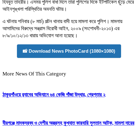
হিযবুত তাহরীর। এসময় পুলিশ বাধা দিলে তারা পুলিশের দিকে ইটপাটকেল ছুঁড়ে মেরে
আইনশৃঙ্খলা পরিস্থিতির অবনতি ঘটায়।
এ ঘটনায় শনিবার (৮ মার্চ) পল্টন থানায় বাদী হয়ে মামলা করে পুলিশ। মামলায়
আসামিদের বিরুদ্ধে সন্ত্রাস বিরোধী আইন, ২০০৯ (সংশোধনী-২০১৩) এর
৮/৯/১০/১২/১৩ ধারায় অভিযোগ আনা হয়েছে।
📸 Download News PhotoCard (1080×1080)
More News Of This Category
ঠাকুরগাঁওয়ে র‍্যাবের অভিযানে ৬৪ কেজি গাঁজা উদ্ধার, গ্রেপ্তার ২
বীরগঞ্জে মাদকদ্রব্য ও দেশীয় অস্ত্রসহ কুখ্যাত কারবারি সুলতান আটক, মামলা দায়ের