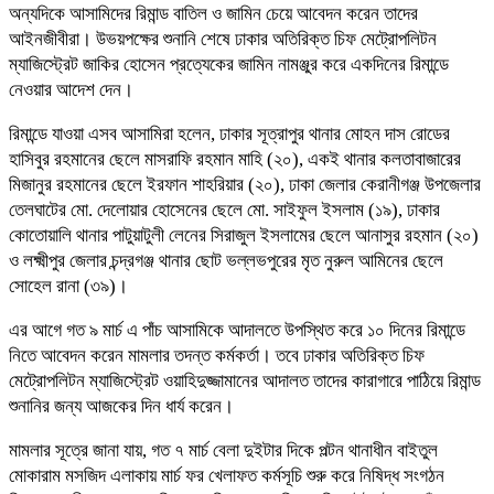
অন্যদিকে আসামিদের রিমান্ড বাতিল ও জামিন চেয়ে আবেদন করেন তাদের
আইনজীবীরা। উভয়পক্ষের শুনানি শেষে ঢাকার অতিরিক্ত চিফ মেট্রোপলিটন
ম্যাজিস্ট্রেট জাকির হোসেন প্রত্যেকের জামিন নামঞ্জুর করে একদিনের রিমান্ডে
নেওয়ার আদেশ দেন।
রিমান্ডে যাওয়া এসব আসামিরা হলেন, ঢাকার সূত্রাপুর থানার মোহন দাস রোডের
হাসিবুর রহমানের ছেলে মাসরাফি রহমান মাহি (২০), একই থানার কলতাবাজারের
মিজানুর রহমানের ছেলে ইরফান শাহরিয়ার (২০), ঢাকা জেলার কেরানীগঞ্জ উপজেলার
তেলঘাটের মো. দেলোয়ার হোসেনের ছেলে মো. সাইফুল ইসলাম (১৯), ঢাকার
কোতোয়ালি থানার পাটুয়াটুলী লেনের সিরাজুল ইসলামের ছেলে আনাসুর রহমান (২০)
ও লক্ষ্মীপুর জেলার চন্দ্রগঞ্জ থানার ছোট ভল্লভপুরের মৃত নুরুল আমিনের ছেলে
সোহেল রানা (৩৯)।
এর আগে গত ৯ মার্চ এ পাঁচ আসামিকে আদালতে উপস্থিত করে ১০ দিনের রিমান্ডে
নিতে আবেদন করেন মামলার তদন্ত কর্মকর্তা। তবে ঢাকার অতিরিক্ত চিফ
মেট্রোপলিটন ম্যাজিস্ট্রেট ওয়াহিদুজ্জামানের আদালত তাদের কারাগারে পাঠিয়ে রিমান্ড
শুনানির জন্য আজকের দিন ধার্য করেন।
মামলার সূত্রে জানা যায়, গত ৭ মার্চ বেলা দুইটার দিকে পল্টন থানাধীন বাইতুল
মোকারাম মসজিদ এলাকায় মার্চ ফর খেলাফত কর্মসূচি শুরু করে নিষিদ্ধ সংগঠন