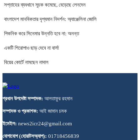
সপ্তাহের ব্যবধানে সূচক কমেছে, বেড়েছে লেনদেন
বাংলাদেশ মানবিকতার দৃশ্যমান নিদর্শন: অ্যাঞ্জেলিনা জোলি
পিকনিক করে সিনেমার উন্নতি হবে না: অনন্ত
একটি শিরোপাও ছাড় দেবে না বার্সা
বিয়ের কোর্টে নামছেন নাদাল
প্রধান উপদেষ্টা সম্পাদক:
আলতাফুর রহমান
সম্পাদক ও প্রকাশক:
আই জামান চমক
ইমেইল:
news2icr24@gmail.com
যোগাযোগ (হোয়াটসঅ্যাপ):
01718456839