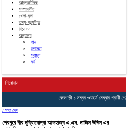
আন্তর্জাতিক
সম্পাদকীয়
খেলা-ধুলা
তথ্য-প্রযুক্তি
বিনোদন
অন্যান্য
গান
মতামত
স্বাস্থ্য
ধর্ম
শিরোনাম
বেতগাড়ী ১ নম্বর ওয়ার্ডে মেম্বার প্রার্থী পো
/
সারা দেশ
শেরপুরে বীর মুক্তিযোদ্ধা আলহাজ্ব এ.এম. নাজিম উদ্দিন এর