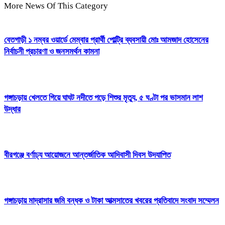
More News Of This Category
বেতগাড়ী ১ নম্বর ওয়ার্ডে মেম্বার প্রার্থী পোল্ট্রি ব্যবসায়ী মোঃ আমজাদ হোসেনের
নির্বাচনী প্রচারণা ও জনসমর্থন কামনা
গঙ্গাচড়ায় খেলতে গিয়ে ঘাঘট নদীতে পড়ে শিশুর মৃত্যু, ৫ ঘণ্টা পর ভাসমান লাশ
উদ্ধার
বীরগঞ্জে বর্ণাঢ্য আয়োজনে আন্তর্জাতিক আদিবাসী দিবস উদযাপিত
গঙ্গাচড়ায় মাদ্রাসার জমি বন্ধক ও টাকা আত্মসাতের খবরের প্রতিবাদে সংবাদ সম্মেলন