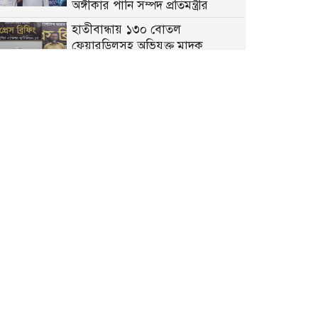
অঙ্গীকার পানি সম্পদ প্রতিমন্ত্রীর
হাতীবান্ধায় ১৩০ বোতল
ফেয়ারডিলসহ অভিযুক্ত মাদক
ব্যবসায়ী গ্রেফতার
গঙ্গাচড়ায় বসতঘরের মেঝে খুঁড়ে
২৭০৮ পিস ইয়াবা উদ্ধার, গ্রেপ্তার ২
নারী
পঞ্চগড় জেলা বাস-মিনিবাস মালিক
সমিতির নবগঠিত কমিটির শপথ ও সংবর্ধনা অনুষ্ঠিত
বীরগঞ্জে জুলাই সনদ বাস্তবায়ন ও
গণহত্যার বিচারের দাবিতে
ছাত্রশিবিরের বিক্ষোভ মিছিল
আদিতমারীতে সাত বছরের শিশুকে
নির্যাতনের ঘটনায় প্রধান আসামি
জীবন গ্রেপ্তার
বীরগঞ্জে মাদক মুক্ত সমাজ গঠনে
প্রীতি ফুটবল টুর্নামেন্ট অনুষ্ঠিত