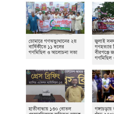
ডোমারে গণঅভ্যুত্থানের ২য়
জুলাই সনদ
বার্ষিকীতে ১১ দলের
গণহত্যার 
গণমিছিল ও আলোচনা সভা
বীরগঞ্জে 
গণমিছিল 
হাতীবান্ধায় ১৩০ বোতল
গঙ্গাচড়া