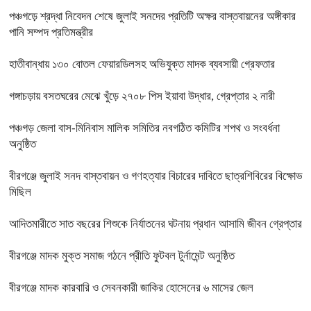
পঞ্চগড়ে শ্রদ্ধা নিবেদন শেষে জুলাই সনদের প্রতিটি অক্ষর বাস্তবায়নের অঙ্গীকার
পানি সম্পদ প্রতিমন্ত্রীর
হাতীবান্ধায় ১৩০ বোতল ফেয়ারডিলসহ অভিযুক্ত মাদক ব্যবসায়ী গ্রেফতার
গঙ্গাচড়ায় বসতঘরের মেঝে খুঁড়ে ২৭০৮ পিস ইয়াবা উদ্ধার, গ্রেপ্তার ২ নারী
পঞ্চগড় জেলা বাস-মিনিবাস মালিক সমিতির নবগঠিত কমিটির শপথ ও সংবর্ধনা
অনুষ্ঠিত
বীরগঞ্জে জুলাই সনদ বাস্তবায়ন ও গণহত্যার বিচারের দাবিতে ছাত্রশিবিরের বিক্ষোভ
মিছিল
আদিতমারীতে সাত বছরের শিশুকে নির্যাতনের ঘটনায় প্রধান আসামি জীবন গ্রেপ্তার
বীরগঞ্জে মাদক মুক্ত সমাজ গঠনে প্রীতি ফুটবল টুর্নামেন্ট অনুষ্ঠিত
বীরগঞ্জে মাদক কারবারি ও সেবনকারী জাকির হোসেনের ৬ মাসের জেল