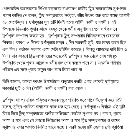
গোলটেবিল আলোচনায় লিখিত বক্তব্যে বাংলাদেশ জাতীয় হিন্দু মহাজোটের মুখপাত্র
পলাশ কান্তি দে বলেন, হিন্দু সম্প্রদায়ের সর্ববৃহৎ ধর্মীয় উৎসব শুরু হতে যাচ্ছে আগামী
২৮ সেপ্টেম্বর। দুর্গাপূজার মূল ৩টি দিনই হলো অষ্টমী, নবমী ও দশমী। এই
উপলক্ষে দিন-রাত পূজার কাজে ব্যস্ত থেকে ধর্মীয় অনুশাসন মেনে সার্থকভাবে
দুর্গাপূজা সম্পাদন করতে হয়। দুর্গাপূজায় হিন্দু সম্প্রদায় বিভিন্নভাবে বৈষম্যের
শিকার। কারণ, ৫ দিনের দুর্গাপূজায় মাত্র ২ দিন সরকারি ছুটি, যার মধ্যে আগে ছিল
এক দিন। বর্তমান সরকার এসে সেটা দুইদিন করেছে। কিন্তু আমাদের দাবি ছিল ৩
দিন। যার কারণে হিন্দু সম্পদায়ের অনেকেই দুর্গাপূজার শুরু থেকে শেষ পর্যন্ত
উপস্থিত থেকে পূজার আনন্দ ও ধর্মীয় যজ্ঞ শেষ করতে পারে না। এমনকি পরিবার
পরিজন এর সঙ্গে পূজার আনন্দ ভাগ করে নিতে পারে না।
তিনি জানান, আমরা প্রধান উপদেষ্টাকে অনুরোধ করছি এবার থেকেই দূর্গাপূজায়
সরকারি ছুটি ৩ দিন (অষ্টমী, নবমী ও দশমী) করা হোক।
দুর্গাপূজা সাম্প্রদায়িক শক্তির লক্ষ্যবস্তুতে পরিণত হতে পারে উল্লেখ করে তিনি
বলেন, মন্দিরে প্রতিমা বানানোর কাজ শুরু হয়ে গেছে। দুর্গাপূজা ও নির্বাচন এই দুটি
বিষয় নিয়ে হিন্দু সম্প্রদায়ের অতীত অভিজ্ঞতা মোটেই সুখকর নয়। কারণ, পূজার
আগে ও পরে এবং যে কোনো নির্বাচনের আগে ও পরে হিন্দু সম্প্রদায়ের ও তাদের
স্থাপনার ওপর আঘাত নিয়মিত ভাবে হচ্ছে। এরই মধ্যে ৪টি জেলায় দুর্গা প্রতিমা