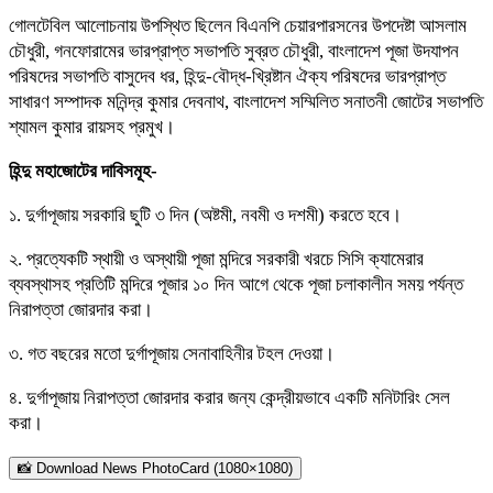
গোলটেবিল আলোচনায় উপস্থিত ছিলেন বিএনপি চেয়ারপারসনের উপদেষ্টা আসলাম
চৌধুরী, গনফোরামের ভারপ্রাপ্ত সভাপতি সুব্রত চৌধুরী, বাংলাদেশ পূজা উদযাপন
পরিষদের সভাপতি বাসুদেব ধর, হিন্দু-বৌদ্ধ-খ্রিষ্টান ঐক্য পরিষদের ভারপ্রাপ্ত
সাধারণ সম্পাদক মনিন্দ্র কুমার দেবনাথ, বাংলাদেশ সম্মিলিত সনাতনী জোটের সভাপতি
শ্যামল কুমার রায়সহ প্রমুখ।
হিন্দু মহাজোটের দাবিসমূহ-
১. দুর্গাপূজায় সরকারি ছুটি ৩ দিন (অষ্টমী, নবমী ও দশমী) করতে হবে।
২. প্রত্যেকটি স্থায়ী ও অস্থায়ী পূজা মন্দিরে সরকারী খরচে সিসি ক্যামেরার
ব্যবস্থাসহ প্রতিটি মন্দিরে পূজার ১০ দিন আগে থেকে পূজা চলাকালীন সময় পর্যন্ত
নিরাপত্তা জোরদার করা।
৩. গত বছরের মতো দুর্গাপূজায় সেনাবাহিনীর টহল দেওয়া।
৪. দুর্গাপূজায় নিরাপত্তা জোরদার করার জন্য কেন্দ্রীয়ভাবে একটি মনিটারিং সেল
করা।
📸 Download News PhotoCard (1080×1080)