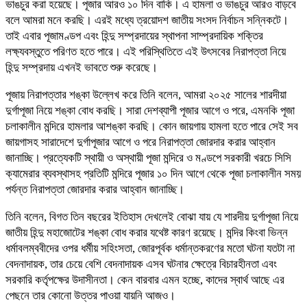
ভাঙচুর করা হয়েছে। পূজার আরও ১০ দিন বাকি। এ হামলা ও ভাঙচুর আরও বাড়বে
বলে আমরা মনে করছি। এরই মধ্যে ত্রয়োদশ জাতীয় সংসদ নির্বাচন সন্নিকটে।
তাই এবার পূজামণ্ডপ এবং হিন্দু সম্প্রদায়ের স্থাপনা সাম্প্রদায়িক শক্তির
লক্ষ্যবস্তুতে পরিণত হতে পারে। এই পরিস্থিতিতে এই উৎসবের নিরাপত্তা নিয়ে
হিন্দু সম্প্রদায় এখনই ভাবতে শুরু করেছে।
পূজায় নিরাপত্তার শঙ্কা উল্লেখ করে তিনি বলেন, আমরা ২০২৫ সালের শারদীয়া
দুর্গাপূজা নিয়ে শঙ্কা বোধ করছি। সারা দেশব্যাপী পূজার আগে ও পরে, এমনকি পূজা
চলাকালীন মন্দিরে হামলার আশঙ্কা করছি। কোন জায়গায় হামলা হতে পারে সেই সব
জায়গাসহ সারাদেশে দুর্গাপূজার আগে ও পরে নিরাপত্তা জোরদার করার আহ্বান
জানাচ্ছি। প্রত্যেকটি স্থায়ী ও অস্থায়ী পূজা মন্দিরে ও মণ্ডপে সরকারী খরচে সিসি
ক্যামেরার ব্যবস্থাসহ প্রতিটি মন্দিরে পূজার ১০ দিন আগে থেকে পূজা চলাকালীন সময়
পর্যন্ত নিরাপত্তা জোরদার করার আহ্বান জানাচ্ছি।
তিনি বলেন, বিগত তিন বছরের ইতিহাস দেখলেই বোঝা যায় যে শারদীয় দুর্গাপূজা নিয়ে
জাতীয় হিন্দু মহাজোটের শঙ্কা বোধ করার যথেষ্ট কারণ রয়েছে। মন্দির কিংবা ভিন্ন
ধর্মাবলম্ববীদের ওপর ধর্মীয় সহিংসতা, জোরপূর্বক ধর্মান্তকরণের মতো ঘটনা যতটা না
বেদনাদায়ক, তার চেয়ে বেশি বেদনাদায়ক এসব ঘটনার ক্ষেত্রে বিচারহীনতা এবং
সরকারি কর্তৃপক্ষের উদাসীনতা। কেন বারবার এমন হচ্ছে, কাদের স্বার্থ আছে এর
পেছনে তার কোনো উত্তর পাওয়া যায়নি আজও।