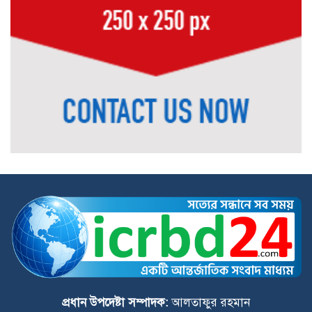
দলের গণমিছিল ও আলোচনা সভা
জুলাই সনদ বাস্তবায়ন ও গণহত্যার বিচারের
দাবিতে বীরগঞ্জে জামায়াতে ইসলামীর
গণমিছিল ও সমাবেশ
পঞ্চগড়ে শ্রদ্ধা নিবেদন শেষে জুলাই সনদের
প্রতিটি অক্ষর বাস্তবায়নের অঙ্গীকার পানি
সম্পদ প্রতিমন্ত্রীর
হাতীবান্ধায় ১৩০ বোতল ফেয়ারডিলসহ
অভিযুক্ত মাদক ব্যবসায়ী গ্রেফতার
প্রধান উপদেষ্টা সম্পাদক:
আলতাফুর রহমান