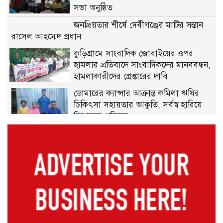
সভা অনুষ্ঠিত
জনপ্রিয়তার শীর্ষে দেবীগঞ্জের মাটির সন্তান
রাসেল আহম্মেদ প্রধান
কুড়িগ্রামে সাংবাদিক জোবাইয়ের ওপর
হামলার প্রতিবাদে সাংবাদিকদের মানববন্ধন,
হামলাকারীদের গ্রেপ্তারের দাবি
ডোমারের ক্যান্সার আক্রান্ত কমিলা ঋষির
চিকিৎসা সহায়তার আকুতি, সর্বস্ব হারিয়ে
দিশেহারা পরিবার
গঙ্গাচড়ায় ১০০ বোতল মাদকসহ আটক ২,
মামলা দায়েরের প্রস্তুতি
মেহেরপুরে ছাত্র-জনতার ওপর নির্যাতন ও
শতকোটি টাকার দুর্নীতির অভিযোগে অভিযুক্ত
পুলিশ কর্মকর্তা সাভার থানার ওসি পদে
ডোমারে গণঅভ্যুত্থানের ২য় বার্ষিকীতে ১১