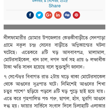
মঙ্গলবার, ৯ সেপ্টেম্বর, ২০২৫
Share
নীলফামারীর ডোমার উপজেলার কেতকীবাড়ীতে সেনপাড়া
গ্রামে নকুল চন্দ্র সেনের বাড়ীতে অগ্নিকান্ডের ঘটনা
ঘটেছে। এতেকরে ৪টি ঘড় আসবাবপত্র, মালামাল,
মোটরসাইকেল, ধান চাল, নগদ অর্থ সহ প্রায় ৬ লক্ষাধীক
টাকা ক্ষতি সাধন হয়েছে বলে ভুক্তভুগি জানান।
৭ সেপ্টেম্বর বিবাগত রাত ২টায় ঘড়ে থাকা মোটেরসাকেল
থেকে আগুনের সুত্রপাত ঘটে। নিমিশেই আগুনের শিখা
চতুর পাশে^ ছড়িয়ে পড়লে ৪টি ঘড় পুড়ে ছাই হয়ে যায়।
এতে করে গৃহপালিত পশু গরু, ছাগল, হাঁস, মুরগি আগুনে
দগ্ধ হয়। ফায়ার সার্ভিসে সংবাদ দিলে চিলাহাটি এলাকার