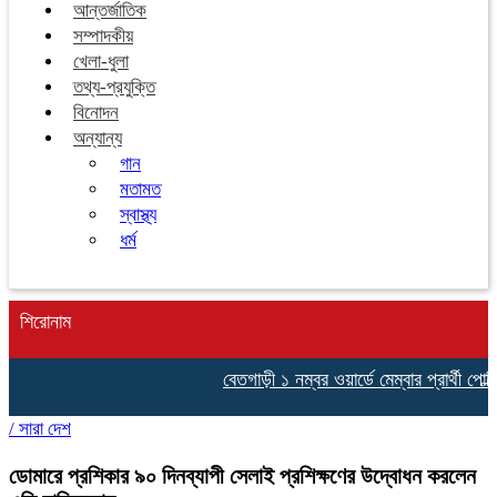
আন্তর্জাতিক
সম্পাদকীয়
খেলা-ধুলা
তথ্য-প্রযুক্তি
বিনোদন
অন্যান্য
গান
মতামত
স্বাস্থ্য
ধর্ম
শিরোনাম
বেতগাড়ী ১ নম্বর ওয়ার্ডে মেম্বার প্রার্থী পোল্
/
সারা দেশ
ডোমারে প্রশিকার ৯০ দিনব্যাপী সেলাই প্রশিক্ষণের উদ্বোধন করলেন