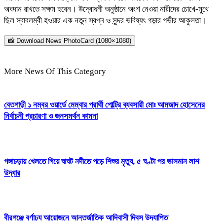
অবদান রাখতে সক্ষম হবেন। উদ্বোধনী অনুষ্ঠানে অংশ নেওয়া নারীদের চোখে-মুখে
ছিল স্বাবলম্বী হওয়ার এক নতুন স্বপ্ন ও সুন্দর ভবিষ্যৎ গড়ার গভীর আকুলতা।
📸 Download News PhotoCard (1080×1080)
More News Of This Category
বেতগাড়ী ১ নম্বর ওয়ার্ডে মেম্বার প্রার্থী পোল্ট্রি ব্যবসায়ী মোঃ আমজাদ হোসেনের
নির্বাচনী প্রচারণা ও জনসমর্থন কামনা
গঙ্গাচড়ায় খেলতে গিয়ে ঘাঘট নদীতে পড়ে শিশুর মৃত্যু, ৫ ঘণ্টা পর ভাসমান লাশ
উদ্ধার
বীরগঞ্জে বর্ণাঢ্য আয়োজনে আন্তর্জাতিক আদিবাসী দিবস উদযাপিত