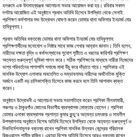
হলরুমে এক উৎসাহব্যঞ্জক আলোচনা সভার আয়োজন করা হয়। রবিবার সকাল
দশটায় আয়োজিত এই অনুষ্ঠানে প্রধান অতিথি হিসেবে উপস্থিত থেকে সেলাই
প্রশিক্ষণ কর্মশালার শুভ উদ্বোধন ঘোষণা করেন ডোমার থানা অফিসার ইনচার্জ মোঃ
হাবিবুল্লাহ।
প্রধান অতিথির বক্তব্যে ডোমার থানা অফিসার ইনচার্জ মোঃ হাবিবুল্লাহ
প্রশিক্ষণার্থীদের মনোযোগ ও নিষ্ঠার সাথে কাজ শেখার আহ্বান জানান। তিনি বলেন,
নারীদের দক্ষতা বৃদ্ধি ও কর্মসংস্থানের সুযোগ সৃষ্টিতে এ ধরনের কারিগরি প্রশিক্ষণ
অত্যন্ত গুরুত্বপূর্ণ ভূমিকা পালন করে। সঠিক প্রশিক্ষণের মাধ্যমে নারীরা নিজেদের
ভাগ্য পরিবর্তনের পাশাপাশি সমাজে মাথা উঁচু করে দাঁড়াতে পারে। প্রশিকার এই
মানবিক উদ্যোগ এলাকার অবহেলিত ও সম্ভাবনাময় নারীদের অর্থনৈতিক মুক্তি
অর্জনে একটি বড় চালিকাশক্তি হিসেবে কাজ করবে বলে তিনি আশাবাদ ব্যক্ত
করেন।
অনুষ্ঠানে উদ্বোধনী এ আলোচনা সভায় সভাপতিত্ব করেন প্রশিকা নীলফামারী,
পঞ্চগড় ও ঠাকুরগাঁও জোনের বিভাগীয় ব্যবস্থাপক মোক্তার হোসেন। প্রশিকা
ডোমার এলাকা ব্যবস্থাপক প্রশান্ত কুমার কুন্ডু’র অত্যন্ত চমৎকার ও সাবলীল
উপস্থাপনায় অনুষ্ঠানে বিশেষ অতিথি হিসেবে উপস্থিত থেকে অত্যন্ত গুরুত্বপূর্ণ ও
দিকনির্দেশনামূলক বক্তব্য রাখেন প্রশিকা মানবিক উন্নয়ন কেন্দ্রের পরিচালক
রিজুওয়ানুস শামীম রাজিব। এছাড়া বিশেষ অতিথি হিসেবে আরও বক্তব্য রাখেন