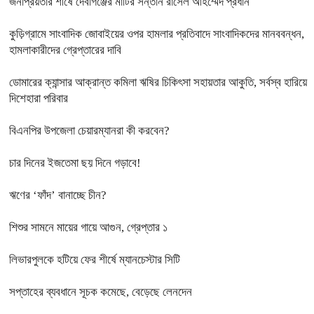
জনপ্রিয়তার শীর্ষে দেবীগঞ্জের মাটির সন্তান রাসেল আহম্মেদ প্রধান
কুড়িগ্রামে সাংবাদিক জোবাইয়ের ওপর হামলার প্রতিবাদে সাংবাদিকদের মানববন্ধন,
হামলাকারীদের গ্রেপ্তারের দাবি
ডোমারের ক্যান্সার আক্রান্ত কমিলা ঋষির চিকিৎসা সহায়তার আকুতি, সর্বস্ব হারিয়ে
দিশেহারা পরিবার
বিএনপির উপজেলা চেয়ারম্যানরা কী করবেন?
চার দিনের ইজতেমা ছয় দিনে গড়াবে!
ঋণের ‘ফাঁদ’ বানাচ্ছে চীন?
শিশুর সামনে মায়ের গায়ে আগুন, গ্রেপ্তার ১
লিভারপুলকে হটিয়ে ফের শীর্ষে ম্যানচেস্টার সিটি
সপ্তাহের ব্যবধানে সূচক কমেছে, বেড়েছে লেনদেন