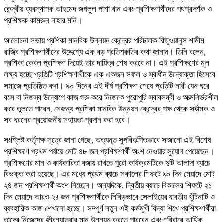
কেন্দ্রীয় ব্যবস্থাপক আহমেদ জগলুল পাশা খান এবং প্রশিক্ষণার্থীদের পথপ্রদর্শক ও
প্রশিক্ষক কামরুন নাহার মনি।
আলোচনা সভায় প্রশিকা মানবিক উন্নয়ন কেন্দ্রের পরিচালক রিজুওয়ানুস শামীম
রাজিব প্রশিক্ষণার্থীদের উদ্দেশ্যে এক বড় প্রতিশ্রুতির কথা জানান। তিনি বলেন,
প্রশিকা কেবল প্রশিক্ষণ দিয়েই তার দায়িত্ব শেষ করবে না। এই প্রশিক্ষণের মূল
লক্ষ্য হচ্ছে প্রতিটি প্রশিক্ষণার্থীকে এক একজন সফল ও স্বাধীন উদ্যোক্তা হিসেবে
সমাজে প্রতিষ্ঠিত করা। ৯০ দিনের এই দীর্ঘ প্রশিক্ষণ শেষে প্রতিটি নারী যেন ঘরে
বসে বা নিজস্ব উদ্যোগে কাজ শুরু করে নিজেকে পুরোপুরি স্বাবলম্বী ও আত্মনির্ভরশীল
করে তুলতে পারেন, সেজন্য প্রশিকা মানবিক উন্নয়ন কেন্দ্রের পক্ষ থেকে সর্বাত্মক ও
সব ধরনের প্রয়োজনীয় সহায়তা প্রদান করা হবে।
সংশ্লিষ্ট কর্তৃপক্ষ সূত্রে জানা গেছে, অত্যন্ত সুপরিকল্পিতভাবে সাজানো এই বিশেষ
প্রশিক্ষণে প্রথম পর্যায়ে মোট ৪৮ জন প্রশিক্ষণার্থী অংশ নেওয়ার সুযোগ পেয়েছেন।
প্রশিক্ষণের মান ও কার্যকারিতা বজায় রাখতে পুরো কার্যক্রমটিকে দুটি আলাদা ব্যাচে
বিভক্ত করা হয়েছে। এর মধ্যে প্রথম ব্যাচে সকালের শিফটে ৯০ দিন মেয়াদে মোট
২৪ জন প্রশিক্ষণার্থী অংশ নিচ্ছেন। অন্যদিকে, দ্বিতীয় ব্যাচে বিকালের শিফটে ২১
দিন মেয়াদে আরও ২৪ জন প্রশিক্ষণার্থীকে নিবিড়ভাবে সেলাইয়ের যাবতীয় খুঁটিনাটি ও
ব্যবহারিক কাজ শেখানো হচ্ছে। সম্পূর্ণ নতুন এই কর্মমুখী বিদ্যা শিখে প্রশিক্ষণার্থীরা
তাদের নিজেদের জীবনযাত্রার মান উন্নয়ন করতে পারবেন এবং পরিবারে আর্থিক