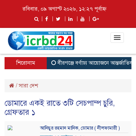
রবিবার, ০৯ অগাস্ট ২০২৬, ১২:২৭ পূর্বাহ্ন
Toggle
navigat
শিরোনাম
বীরগঞ্জে বর্ণাঢ্য আয়োজনে আন্তর্জাতিক আ
/
সারা দেশ
ডোমারে একই রাতে ৩টি সেচপাম্প চুরি,
গ্রেফতার ১
আনিছুর রহমান মানিক, ডোমার ( নীলফামারী )