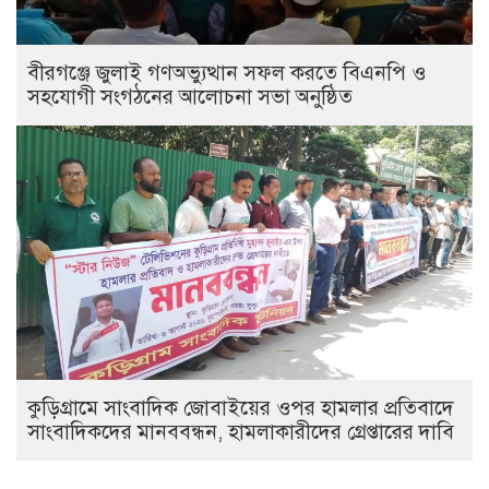
বীরগঞ্জে জুলাই গণঅভ্যুত্থান সফল করতে বিএনপি ও
সহযোগী সংগঠনের আলোচনা সভা অনুষ্ঠিত
কুড়িগ্রামে সাংবাদিক জোবাইয়ের ওপর হামলার প্রতিবাদে
সাংবাদিকদের মানববন্ধন, হামলাকারীদের গ্রেপ্তারের দাবি