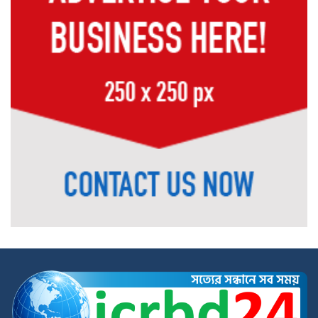
জনপ্রিয়তার শীর্ষে দেবীগঞ্জের মাটির সন্তান
রাসেল আহম্মেদ প্রধান
কুড়িগ্রামে সাংবাদিক জোবাইয়ের ওপর
হামলার প্রতিবাদে সাংবাদিকদের মানববন্ধন,
হামলাকারীদের গ্রেপ্তারের দাবি
ডোমারের ক্যান্সার আক্রান্ত কমিলা ঋষির
চিকিৎসা সহায়তার আকুতি, সর্বস্ব হারিয়ে
দিশেহারা পরিবার
গঙ্গাচড়ায় ১০০ বোতল মাদকসহ আটক ২,
মামলা দায়েরের প্রস্তুতি
মেহেরপুরে ছাত্র-জনতার ওপর নির্যাতন ও
শতকোটি টাকার দুর্নীতির অভিযোগে অভিযুক্ত
পুলিশ কর্মকর্তা সাভার থানার ওসি পদে