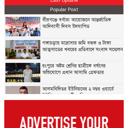
Last Update
Popular Post
বীরগঞ্জে বর্ণাঢ্য আয়োজনে আন্তর্জাতিক
আদিবাসী দিবস উদযাপিত
গঙ্গাচড়ায় মাদ্রাসার জমি বন্ধক ও টাকা
আত্মসাতের খবরের প্রতিবাদে সংবাদ সম্মেলন
রংপুরে অষ্টম শ্রেণির ছাত্রীকে ধর্ষণের
অভিযোগে প্রধান আসামি গ্রেফতার
আলমবিদিতর ইউনিয়নের ২ নম্বর ওয়ার্ডে
ইউপি সদস্য প্রার্থী মানিক সরকারের
গণসংযোগ ও দোয়া প্রার্থনা
বীরগঞ্জে জুলাই গণঅভ্যুত্থান সফল করতে
বিএনপি ও সহযোগী সংগঠনের আলোচনা
সভা অনুষ্ঠিত