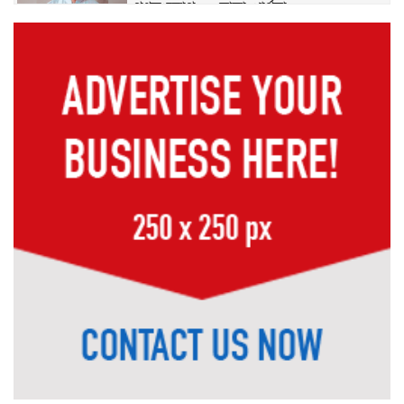
গণসংযোগ ও দোয়া প্রার্থনা
বীরগঞ্জে জুলাই গণঅভ্যুত্থান সফল করতে
বিএনপি ও সহযোগী সংগঠনের আলোচনা
সভা অনুষ্ঠিত
জনপ্রিয়তার শীর্ষে দেবীগঞ্জের মাটির সন্তান
রাসেল আহম্মেদ প্রধান
কুড়িগ্রামে সাংবাদিক জোবাইয়ের ওপর
হামলার প্রতিবাদে সাংবাদিকদের মানববন্ধন, হামলাকারীদের
গ্রেপ্তারের দাবি
ডোমারের ক্যান্সার আক্রান্ত কমিলা ঋষির
চিকিৎসা সহায়তার আকুতি, সর্বস্ব হারিয়ে
দিশেহারা পরিবার
গঙ্গাচড়ায় ১০০ বোতল মাদকসহ আটক ২,
মামলা দায়েরের প্রস্তুতি
মেহেরপুরে ছাত্র-জনতার ওপর নির্যাতন ও