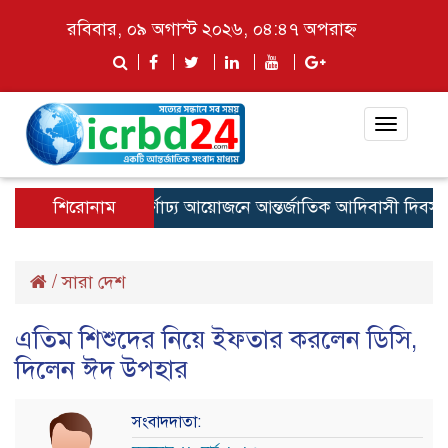
রবিবার, ০৯ অগাস্ট ২০২৬, ০৪:৪৭ অপরাহ্ন
Toggle
navigat
বীরগঞ্জে বর্ণাঢ্য আয়োজনে আন্তর্জাতিক আদিবাসী দিবস উদয
শিরোনাম
/
সারা দেশ
এতিম শিশুদের নিয়ে ইফতার করলেন ডিসি,
দিলেন ঈদ উপহার
সংবাদদাতা: