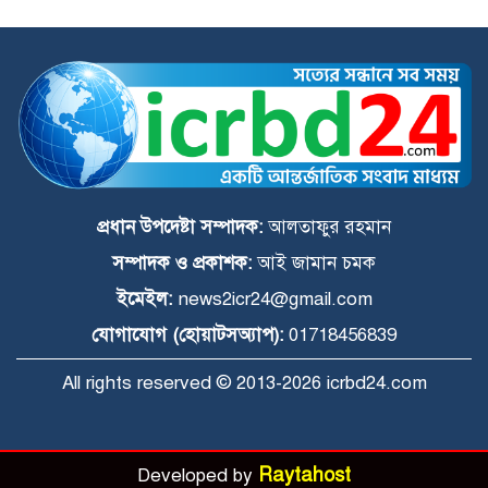
শতকোটি টাকার দুর্নীতির অভিযোগে অভিযুক্ত
পুলিশ কর্মকর্তা সাভার থানার ওসি পদে
প্রধান উপদেষ্টা সম্পাদক:
আলতাফুর রহমান
সম্পাদক ও প্রকাশক:
আই জামান চমক
ইমেইল:
news2icr24@gmail.com
যোগাযোগ (হোয়াটসঅ্যাপ):
01718456839
All rights reserved © 2013-2026 icrbd24.com
Raytahost
Developed by