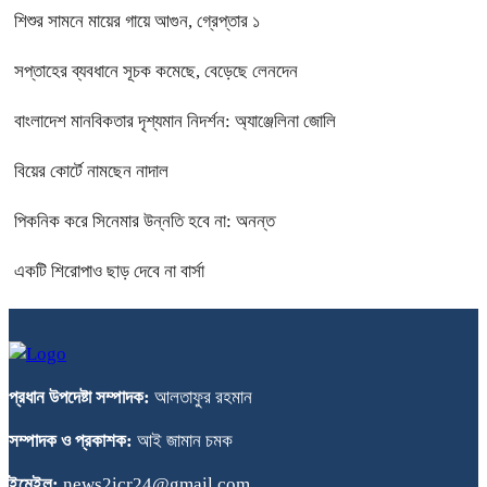
শিশুর সামনে মায়ের গায়ে আগুন, গ্রেপ্তার ১
সপ্তাহের ব্যবধানে সূচক কমেছে, বেড়েছে লেনদেন
বাংলাদেশ মানবিকতার দৃশ্যমান নিদর্শন: অ্যাঞ্জেলিনা জোলি
বিয়ের কোর্টে নামছেন নাদাল
পিকনিক করে সিনেমার উন্নতি হবে না: অনন্ত
একটি শিরোপাও ছাড় দেবে না বার্সা
প্রধান উপদেষ্টা সম্পাদক:
আলতাফুর রহমান
সম্পাদক ও প্রকাশক:
আই জামান চমক
ইমেইল:
news2icr24@gmail.com