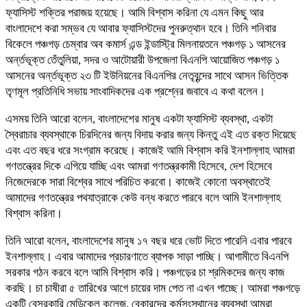
ফ্যাসিস্ট শক্তির পরাজয় হয়েছে। আমি বিশ্বাস করিনা যে এমন কিছু আর
বাংলাদেশে করা সম্ভব যে আবার ফ্যাসিস্টদের পুনরুত্থান হবে। তিনি শনিবার
বিকেলে পঞ্চগড় চেম্বার অব কমার্স এন্ড ইন্ডাস্ট্রি মিলনায়তনে পঞ্চগড় ১ আসনের
অর্ন্তভূক্ত তেঁতুলিয়া, সদর ও আটোয়ারী উপজেলা বিএনপি আয়োজিত পঞ্চগড় ১
আসনের অর্ন্তভূক্ত ২৩ টি ইউনিয়নের বিএনপির নেতৃবৃন্দের সাথে আসন ভিত্তিক
তৃণমূল প্রতিনিধি সভায় সাংবাদিকদের এক প্রশ্নের জবাবে এ কথা বলেন।
এসময় তিনি আরো বলেন, বাংলাদেশের মানুষ একটা ফ্যাসিস্ট ব্যবস্থা, একটা
স্বৈরাচার ব্যবস্থাকে চিরদিনের জন্য বিদায় করার জন্য কিন্তু এই এত রক্ত দিয়েছে
এবং এত বছর ধরে সংগ্রাম করেছে। কাজেই আমি বিশ্বাস করি ইনশাল্লাহ আমরা
গণতন্ত্রের দিকে এগিয়ে যাচ্ছি এবং আমরা গণতন্ত্রকামী হিসেবে, দেশ হিসেবে
নিজেদেরকে সারা বিশ্বের সাথে পরিচিত করবো। কাজেই কোনো অবস্থাতেই
আমাদের গণতন্ত্রের পথযাত্রাকে কেউ বন্ধ করতে পারবে বলে আমি ইনশাল্লাহ
বিশ্বাস করিনা।
তিনি আরো বলেন, বাংলাদেশের মানুষ ১৭ বছর ধরে ভোট দিতে পারেনি এবার পারবে
ইনশাল্লাহ। এবার আমাদের প্রচারণাতে ব্যাপক সাড়া পাচ্ছি। আগামীতে বিএনপি
সরকার গঠন করবে বলে আমি বিশ্বাস করি। পঞ্চগড়ের চা শ্রমিকদের জন্য কাজ
করছি। চা চাষীরা ৫ তারিখের আগে চায়ের দাম পেত না এখন পাচ্ছে। আমরা পঞ্চগড়ে
একটি বেসরকারি মেডিকেল কলেজ, বেকারদের কর্মসংস্থানের ব্যবস্থা আমরা