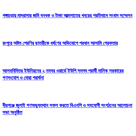
গঙ্গাচড়ায় মাদ্রাসার জমি বন্ধক ও টাকা আত্মসাতের খবরের প্রতিবাদে সংবাদ সম্মেলন
রংপুরে অষ্টম শ্রেণির ছাত্রীকে ধর্ষণের অভিযোগে প্রধান আসামি গ্রেফতার
আলমবিদিতর ইউনিয়নের ২ নম্বর ওয়ার্ডে ইউপি সদস্য প্রার্থী মানিক সরকারের
গণসংযোগ ও দোয়া প্রার্থনা
বীরগঞ্জে জুলাই গণঅভ্যুত্থান সফল করতে বিএনপি ও সহযোগী সংগঠনের আলোচনা
সভা অনুষ্ঠিত