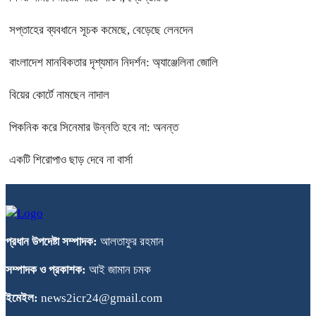
সপ্তাহের ব্যবধানে সূচক কমেছে, বেড়েছে লেনদেন
বাংলাদেশ মানবিকতার দৃশ্যমান নিদর্শন: অ্যাঞ্জেলিনা জোলি
বিয়ের কোর্টে নামছেন নাদাল
পিকনিক করে সিনেমার উন্নতি হবে না: অনন্ত
একটি শিরোপাও ছাড় দেবে না বার্সা
প্রধান উপদেষ্টা সম্পাদক:
আলতাফুর রহমান
সম্পাদক ও প্রকাশক:
আই জামান চমক
ইমেইল:
news2icr24@gmail.com