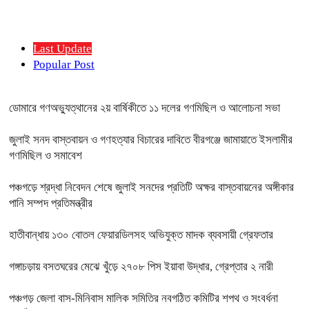
Last Update
Popular Post
ডোমারে গণঅভ্যুত্থানের ২য় বার্ষিকীতে ১১ দলের গণমিছিল ও আলোচনা সভা
জুলাই সনদ বাস্তবায়ন ও গণহত্যার বিচারের দাবিতে বীরগঞ্জে জামায়াতে ইসলামীর
গণমিছিল ও সমাবেশ
পঞ্চগড়ে শ্রদ্ধা নিবেদন শেষে জুলাই সনদের প্রতিটি অক্ষর বাস্তবায়নের অঙ্গীকার
পানি সম্পদ প্রতিমন্ত্রীর
হাতীবান্ধায় ১৩০ বোতল ফেয়ারডিলসহ অভিযুক্ত মাদক ব্যবসায়ী গ্রেফতার
গঙ্গাচড়ায় বসতঘরের মেঝে খুঁড়ে ২৭০৮ পিস ইয়াবা উদ্ধার, গ্রেপ্তার ২ নারী
পঞ্চগড় জেলা বাস-মিনিবাস মালিক সমিতির নবগঠিত কমিটির শপথ ও সংবর্ধনা