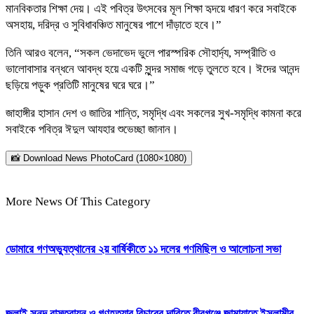
মানবিকতার শিক্ষা দেয়। এই পবিত্র উৎসবের মূল শিক্ষা হৃদয়ে ধারণ করে সবাইকে
অসহায়, দরিদ্র ও সুবিধাবঞ্চিত মানুষের পাশে দাঁড়াতে হবে।”
তিনি আরও বলেন, “সকল ভেদাভেদ ভুলে পারস্পরিক সৌহার্দ্য, সম্প্রীতি ও
ভালোবাসার বন্ধনে আবদ্ধ হয়ে একটি সুন্দর সমাজ গড়ে তুলতে হবে। ঈদের আনন্দ
ছড়িয়ে পড়ুক প্রতিটি মানুষের ঘরে ঘরে।”
জাহাঙ্গীর হাসান দেশ ও জাতির শান্তি, সমৃদ্ধি এবং সকলের সুখ-সমৃদ্ধি কামনা করে
সবাইকে পবিত্র ঈদুল আযহার শুভেচ্ছা জানান।
📸 Download News PhotoCard (1080×1080)
More News Of This Category
ডোমারে গণঅভ্যুত্থানের ২য় বার্ষিকীতে ১১ দলের গণমিছিল ও আলোচনা সভা
জুলাই সনদ বাস্তবায়ন ও গণহত্যার বিচারের দাবিতে বীরগঞ্জে জামায়াতে ইসলামীর