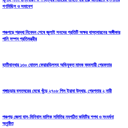
গণমিছিল ও সমাবেশ
পঞ্চগড়ে শ্রদ্ধা নিবেদন শেষে জুলাই সনদের প্রতিটি অক্ষর বাস্তবায়নের অঙ্গীকার
পানি সম্পদ প্রতিমন্ত্রীর
হাতীবান্ধায় ১৩০ বোতল ফেয়ারডিলসহ অভিযুক্ত মাদক ব্যবসায়ী গ্রেফতার
গঙ্গাচড়ায় বসতঘরের মেঝে খুঁড়ে ২৭০৮ পিস ইয়াবা উদ্ধার, গ্রেপ্তার ২ নারী
পঞ্চগড় জেলা বাস-মিনিবাস মালিক সমিতির নবগঠিত কমিটির শপথ ও সংবর্ধনা
অনুষ্ঠিত