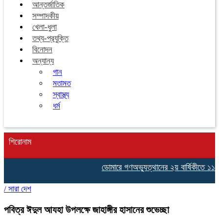
আন্তর্জাতিক
সম্পাদকীয়
খেলা-ধুলা
তথ্য-প্রযুক্তি
বিনোদন
অন্যান্য
গান
মতামত
স্বাস্থ্য
ধর্ম
শিরোনাম
ডোমারে গণঅভ্যুত্থানের ২য় বার্ষিকীতে ১১
/
সারা দেশ
পবিত্র ঈদুল আযহা উপলক্ষে জাহাঙ্গীর হাসানের শুভেচ্ছা