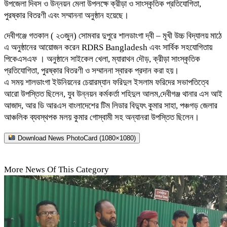
উপজেলা দিবস ও উন্নয়ন মেলা উপলক্ষে ক্রীড়া ও সাংস্কৃতিক প্রতিযোগিতা,
পুরষ্কার বিতরণী এবং সম্মাননা অনুষ্ঠান হয়েছে।
দেবীগঞ্জে গতকাল ( ২৩জুন) সোমবার দুপুরে শালডাংগা দ্বী – মূখী উচ্চ বিদ্যালয় মাঠে
এ অনুষ্ঠানের আয়োজন করেন RDRS Bangladesh এবং সার্বিক সহযোগিতায়
পিকেএসএফ । অনুষ্ঠানে সাইকেল খেলা, ম্যারাথন দৌড়, ক্রীড়া সাংস্কৃতিক
প্রতিযোগিতা, পুরষ্কার বিতরণী ও সম্মাননা স্বারক প্রদান করা হয়।
এ সময় শালডাংগা ইউনিয়নের চেয়ারম্যান ফরিদুল ইসলাম ফরিদের সভাপতিত্বে
আরো উপস্তিত ছিলেন, যুব উন্নয়ন কর্মকর্তা শহিদুল আলম,দেবীগঞ্জ থানার এস আই
আজাদ, আর ডি আরএস বাংলাদেশের টিম লিডার বিদ্যুৎ কুমার সাহা, পঞ্চগড় জেলার
আঞ্চলিক ব্যবস্থপক মলয় কুমার গোস্বামী সহ অন্যানরা উপস্তিত ছিলেন।
Download News PhotoCard (1080×1080)
More News Of This Category