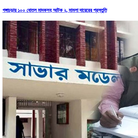
গঙ্গাচড়ায় ১০০ বোতল মাদকসহ আটক ২, মামলা দায়েরের প্রস্তুতি