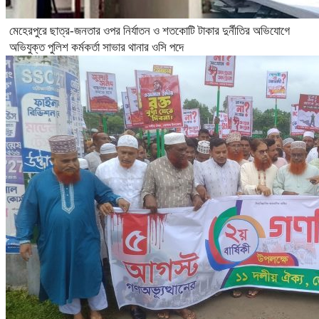
মেহেরপুরে ছাত্র-জনতার ওপর নির্যাতন ও শতকোটি টাকার দুর্নীতির অভিযোগে
অভিযুক্ত পুলিশ কর্মকর্তা সাভার থানার ওসি পদে