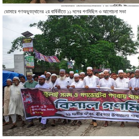
ডোমারে গণঅভ্যুত্থানের ২য় বার্ষিকীতে ১১ দলের গণমিছিল ও আলোচনা সভা