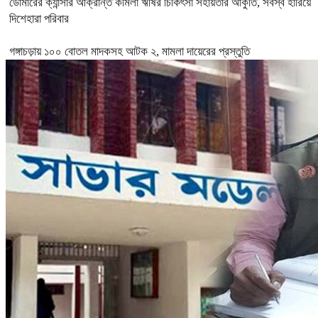
ডোমারের ক্যান্সার আক্রান্ত কমিলা ঋষির চিকিৎসা সহায়তার আকুতি, সর্বস্ব হারিয়ে
দিশেহারা পরিবার
গঙ্গাচড়ায় ১০০ বোতল মাদকসহ আটক ২, মামলা দায়েরের প্রস্তুতি