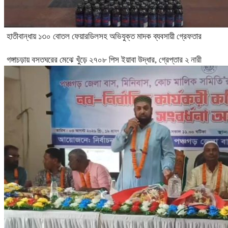
হাতীবান্ধায় ১৩০ বোতল ফেয়ারডিলসহ অভিযুক্ত মাদক ব্যবসায়ী গ্রেফতার
গঙ্গাচড়ায় বসতঘরের মেঝে খুঁড়ে ২৭০৮ পিস ইয়াবা উদ্ধার, গ্রেপ্তার ২ নারী