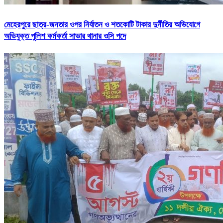
মেহেরপুরে ছাত্র-জনতার ওপর নির্যাতন ও শতকোটি টাকার দুর্নীতির অভিযোগে
অভিযুক্ত পুলিশ কর্মকর্তা সাভার থানার ওসি পদে