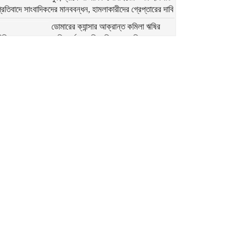
্রতিবাদে সাংবাদিকদের মানববন্ধন, হামলাকারীদের গ্রেপ্তারের দাবি
ডোমারের ক্যান্সার আক্রান্ত কমিলা ঋষির
িকিৎসা সহায়তার আকুতি, সর্বস্ব হারিয়ে দিশেহারা পরিবার
গঙ্গাচড়ায় ১০০ বোতল মাদকসহ আটক ২,
ামলা দায়েরের প্রস্তুতি
মেহেরপুরে ছাত্র-জনতার ওপর নির্যাতন ও
তকোটি টাকার দুর্নীতির অভিযোগে অভিযুক্ত পুলিশ কর্মকর্তা সাভার
ানার ওসি পদে
ডোমারে গণঅভ্যুত্থানের ২য় বার্ষিকীতে ১১
দলের গণমিছিল ও আলোচনা সভা
জুলাই সনদ বাস্তবায়ন ও গণহত্যার বিচারের
দাবিতে বীরগঞ্জে জামায়াতে ইসলামীর গণমিছিল
ও সমাবেশ
পঞ্চগড়ে শ্রদ্ধা নিবেদন শেষে জুলাই সনদের
প্রতিটি অক্ষর বাস্তবায়নের অঙ্গীকার পানি
সম্পদ প্রতিমন্ত্রীর