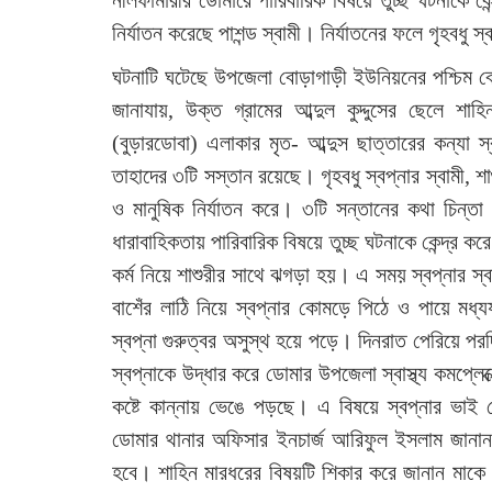
নীলফামারীর ডোমারে পারিবারিক বিষয়ে তুচ্ছ ঘটনাকে কে
নির্যাতন করেছে পাশন্ড স্বামী। নির্যাতনের ফলে গৃহবধ
ঘটনাটি ঘটেছে উপজেলা বোড়াগাড়ী ইউনিয়নের পশ্চিম বো
জানাযায়, উক্ত গ্রামের আব্দুল কুদ্দুসের ছেলে 
(বুড়ারডোবা) এলাকার মৃত- আব্দুস ছাত্তারের কন্যা 
তাহাদের ৩টি সস্তান রয়েছে। গৃহবধু স্বপ্নার স্বামী, 
ও মানুষিক নির্যাতন করে। ৩টি সন্তানের কথা চিন্ত
ধারাবাহিকতায় পারিবারিক বিষয়ে তুচ্ছ ঘটনাকে কেন্দ্
কর্ম নিয়ে শাশুরীর সাথে ঝগড়া হয়। এ সময় স্বপ্নার স্বা
বাশেঁর লাঠি নিয়ে স্বপ্নার কোমড়ে পিঠে ও পায়ে মধ্য
স্বপ্না গুরুত্বর অসুস্থ হয়ে পড়ে। দিনরাত পেরিয়ে পরদ
স্বপ্নাকে উদ্ধার করে ডোমার উপজেলা স্বাস্থ্য কমপ্লে
কষ্টে কান্নায় ভেঙে পড়ছে। এ বিষয়ে স্বপ্নার ভা
ডোমার থানার অফিসার ইনচার্জ আরিফুল ইসলাম জানান,
হবে। শাহিন মারধরের বিষয়টি শিকার করে জানান মাকে