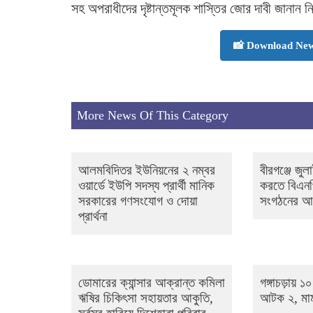
সহ অপরাধীদের দৃষ্টান্তমূলক শাস্তির জোর দাবী জানান নি
📸 Download New
More News Of This Category
আলমবিদিতর ইউনিয়নের ২ নম্বর
বীরগঞ্জে জু
ওয়ার্ডে ইউপি সদস্য প্রার্থী মানিক
করতে বিএন
সরকারের গণসংযোগ ও দোয়া
সংগঠনের আল
প্রার্থনা
ডোমারের ক্যান্সার আক্রান্ত কমিলা
গঙ্গাচড়ায়
ঋষির চিকিৎসা সহায়তার আকুতি,
আটক ২, মামল