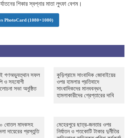
র্যাতনের শিকার স্বপ্নার মাতা লুৎফা বেগম।
s PhotoCard (1080×1080)
লাই গণঅভ্যুত্থান সফল
কুড়িগ্রামে সাংবাদিক জোবাইয়ের
পি ও সহযোগী
ওপর হামলার প্রতিবাদে
োচনা সভা অনুষ্ঠিত
সাংবাদিকদের মানববন্ধন,
হামলাকারীদের গ্রেপ্তারের দাবি
 ১০০ বোতল মাদকসহ
মেহেরপুরে ছাত্র-জনতার ওপর
া দায়েরের প্রস্তুতি
নির্যাতন ও শতকোটি টাকার দুর্নীতির