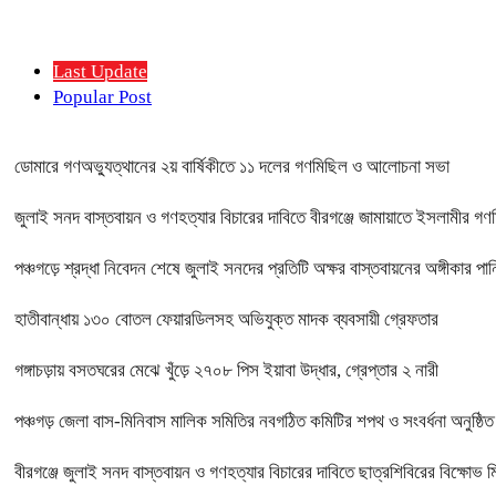
Last Update
Popular Post
ডোমারে গণঅভ্যুত্থানের ২য় বার্ষিকীতে ১১ দলের গণমিছিল ও আলোচনা সভা
জুলাই সনদ বাস্তবায়ন ও গণহত্যার বিচারের দাবিতে বীরগঞ্জে জামায়াতে ইসলামীর গ
পঞ্চগড়ে শ্রদ্ধা নিবেদন শেষে জুলাই সনদের প্রতিটি অক্ষর বাস্তবায়নের অঙ্গীকার পানি
হাতীবান্ধায় ১৩০ বোতল ফেয়ারডিলসহ অভিযুক্ত মাদক ব্যবসায়ী গ্রেফতার
গঙ্গাচড়ায় বসতঘরের মেঝে খুঁড়ে ২৭০৮ পিস ইয়াবা উদ্ধার, গ্রেপ্তার ২ নারী
পঞ্চগড় জেলা বাস-মিনিবাস মালিক সমিতির নবগঠিত কমিটির শপথ ও সংবর্ধনা অনুষ্ঠিত
বীরগঞ্জে জুলাই সনদ বাস্তবায়ন ও গণহত্যার বিচারের দাবিতে ছাত্রশিবিরের বিক্ষোভ 