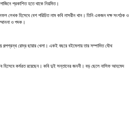
্যাগাজিনে প্রকাশিত হতে থাকে নিয়মিত।
বি ও সফল লেখক হিসেবে বেশ পরিচিত নাম কবি নাসরীন খান। তিনি একজন দক্ষ সংগঠক ও
ম্মাননা ও পদক।
 গল্পগ্রন্থ রোদ্র ছায়ার খেলা। একই বছরে বইমেলায় তার সম্পাদিত যৌথ
প সচিব হিসেবে কর্মরত রয়েছেন। কবি দুই সন্তানের জননী। বড় ছেলে নাসিফ আহমেদ