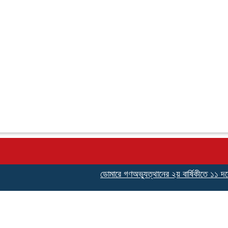
ডোমারে গণঅভ্যুত্থানের ২য় বার্ষিকীতে ১১ দলের