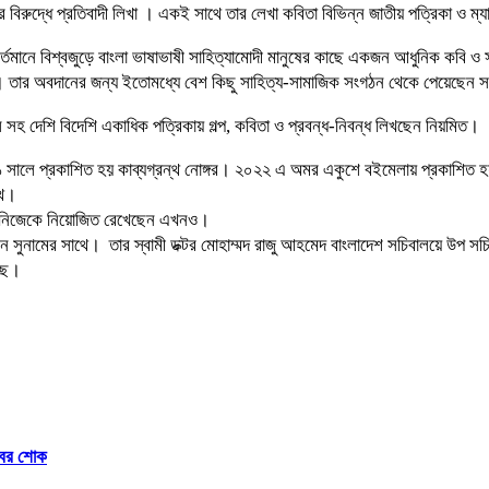
 বিরুদ্ধে প্রতিবাদী লিখা । একই সাথে তার লেখা কবিতা বিভিন্ন জাতীয় পত্রিকা ও ম
। বর্তমানে বিশ্বজুড়ে বাংলা ভাষাভাষী সাহিত্যামোদী মানুষের কাছে একজন আধুনিক ক
। তার অবদানের জন্য ইতোমধ্যে বেশ কিছু সাহিত্য-সামাজিক সংগঠন থেকে পেয়েছেন স
ল সহ দেশি বিদেশি একাধিক পত্রিকায় গল্প, কবিতা ও প্রবন্ধ-নিবন্ধ লিখছেন নিয়মিত।
সালে প্রকাশিত হয় কাব্যগ্রন্থ নোঙ্গর। ২০২২ এ অমর একুশে বইমেলায় প্রকাশিত হয়
্থ।
বায় নিজেকে নিয়োজিত রেখেছেন এখনও।
েছেন সুনামের সাথে। তার স্বামী ডক্টর মোহাম্মদ রাজু আহমেদ বাংলাদেশ সচিবালয়ে উ
ড়ছে।
িবের শোক