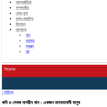
আন্তর্জাতিক
সম্পাদকীয়
খেলা-ধুলা
তথ্য-প্রযুক্তি
বিনোদন
অন্যান্য
গান
মতামত
স্বাস্থ্য
ধর্ম
শিরোনাম
/
সাহিত্য
কবি ও লেখক নাসরীন খান : একজন মানবতাবাদী মানুষ