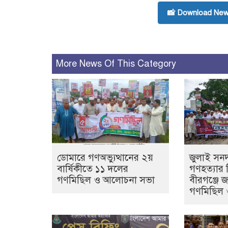
📸 Download New
More News Of This Category
ডোমারে গণঅভ্যুত্থানের ২য়
জুলাই সনদ
বার্ষিকীতে ১১ দলের
গণহত্যার 
গণমিছিল ও আলোচনা সভা
বীরগঞ্জে 
গণমিছিল 