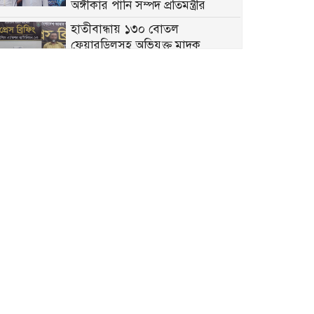
অঙ্গীকার পানি সম্পদ প্রতিমন্ত্রীর
হাতীবান্ধায় ১৩০ বোতল
ফেয়ারডিলসহ অভিযুক্ত মাদক
ব্যবসায়ী গ্রেফতার
গঙ্গাচড়ায় বসতঘরের মেঝে খুঁড়ে
২৭০৮ পিস ইয়াবা উদ্ধার, গ্রেপ্তার ২
নারী
পঞ্চগড় জেলা বাস-মিনিবাস মালিক
সমিতির নবগঠিত কমিটির শপথ ও সংবর্ধনা অনুষ্ঠিত
বীরগঞ্জে জুলাই সনদ বাস্তবায়ন ও
গণহত্যার বিচারের দাবিতে
ছাত্রশিবিরের বিক্ষোভ মিছিল
আদিতমারীতে সাত বছরের শিশুকে
নির্যাতনের ঘটনায় প্রধান আসামি
জীবন গ্রেপ্তার
বীরগঞ্জে মাদক মুক্ত সমাজ গঠনে
প্রীতি ফুটবল টুর্নামেন্ট অনুষ্ঠিত