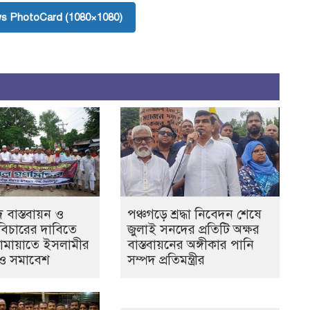
s PhotoCard (1080×1080)
 বাস্তবায়ন ও
পঞ্চগড়ে শ্রদ্ধা নিবেদন শেষে
বিচারের দাবিতে
জুলাই সনদের প্রতিটি অক্ষর
জামায়াতে ইসলামীর
বাস্তবায়নের অঙ্গীকার পানি
ও সমাবেশ
সম্পদ প্রতিমন্ত্রীর