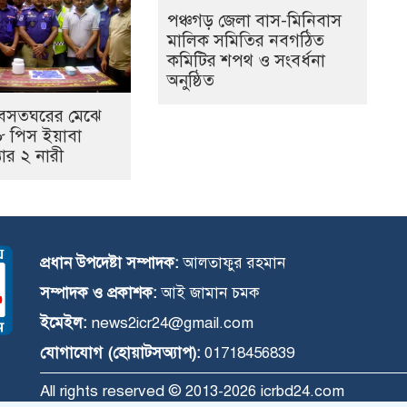
পঞ্চগড় জেলা বাস-মিনিবাস
মালিক সমিতির নবগঠিত
কমিটির শপথ ও সংবর্ধনা
অনুষ্ঠিত
য় বসতঘরের মেঝে
৮ পিস ইয়াবা
প্তার ২ নারী
প্রধান উপদেষ্টা সম্পাদক:
আলতাফুর রহমান
সম্পাদক ও প্রকাশক:
আই জামান চমক
ইমেইল:
news2icr24@gmail.com
যোগাযোগ (হোয়াটসঅ্যাপ):
01718456839
All rights reserved © 2013-2026 icrbd24.com