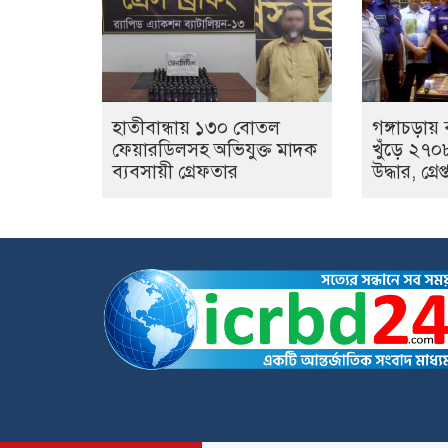
হাতীবান্ধায় ১৩০ বোতল
গঙ্গাচড়া
ফেয়ারডিলসহ অভিযুক্ত মাদক
খুঁড়ে ২৭০
ব্যবসায়ী গ্রেফতার
উদ্ধার, গ্রে