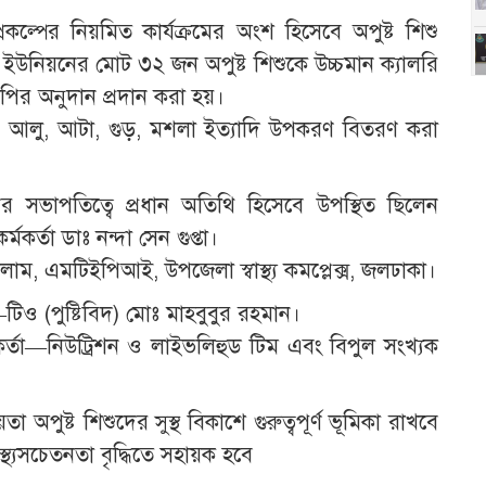
কল্পের নিয়মিত কার্যক্রমের অংশ হিসেবে অপুষ্ট শিশু
ী ইউনিয়নের মোট ৩২ জন অপুষ্ট শিশুকে উচ্চমান ক্যালরি
েসিপির অনুদান প্রদান করা হয়।
 তেল, আলু, আটা, গুড়, মশলা ইত্যাদি উপকরণ বিতরণ করা
নের সভাপতিত্বে প্রধান অতিথি হিসেবে উপস্থিত ছিলেন
মকর্তা ডাঃ নন্দা সেন গুপ্তা।
ম, এমটিইপিআই, উপজেলা স্বাস্থ্য কমপ্লেক্স, জলঢাকা।
তা–টিও (পুষ্টিবিদ) মোঃ মাহবুবুর রহমান।
কর্তা—নিউট্রিশন ও লাইভলিহুড টিম এবং বিপুল সংখ্যক
 অপুষ্ট শিশুদের সুস্থ বিকাশে গুরুত্বপূর্ণ ভূমিকা রাখবে
্থ্যসচেতনতা বৃদ্ধিতে সহায়ক হবে