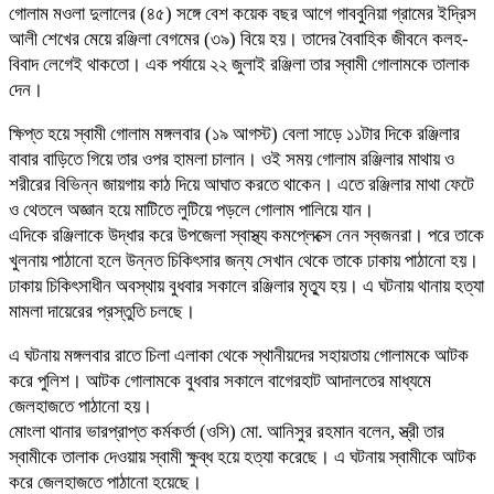
গোলাম মওলা দুলালের (৪৫) সঙ্গে বেশ কয়েক বছর আগে গাববুনিয়া গ্রামের ইদ্রিস
আলী শেখের মেয়ে রঞ্জিলা বেগমের (৩৯) বিয়ে হয়। তাদের বৈবাহিক জীবনে কলহ-
বিবাদ লেগেই থাকতো। এক পর্যায়ে ২২ জুলাই রঞ্জিলা তার স্বামী গোলামকে তালাক
দেন।
ক্ষিপ্ত হয়ে স্বামী গোলাম মঙ্গলবার (১৯ আগস্ট) বেলা সাড়ে ১১টার দিকে রঞ্জিলার
বাবার বাড়িতে গিয়ে তার ওপর হামলা চালান। ওই সময় গোলাম রঞ্জিলার মাথায় ও
শরীরের বিভিন্ন জায়গায় কাঠ দিয়ে আঘাত করতে থাকেন। এতে রঞ্জিলার মাথা ফেটে
ও থেতলে অজ্ঞান হয়ে মাটিতে লুটিয়ে পড়লে গোলাম পালিয়ে যান।
এদিকে রঞ্জিলাকে উদ্ধার করে উপজেলা স্বাস্থ্য কমপ্লেক্সে নেন স্বজনরা। পরে তাকে
খুলনায় পাঠানো হলে উন্নত চিকিৎসার জন্য সেখান থেকে তাকে ঢাকায় পাঠানো হয়।
ঢাকায় চিকিৎসাধীন অবস্থায় বুধবার সকালে রঞ্জিলার মৃত্যু হয়। এ ঘটনায় থানায় হত্যা
মামলা দায়েরের প্রস্তুতি চলছে।
এ ঘটনায় মঙ্গলবার রাতে চিলা এলাকা থেকে স্থানীয়দের সহায়তায় গোলামকে আটক
করে পুলিশ। আটক গোলামকে বুধবার সকালে বাগেরহাট আদালতের মাধ্যমে
জেলহাজতে পাঠানো হয়।
মোংলা থানার ভারপ্রাপ্ত কর্মকর্তা (ওসি) মো. আনিসুর রহমান বলেন, স্ত্রী তার
স্বামীকে তালাক দেওয়ায় স্বামী ক্ষুব্ধ হয়ে হত্যা করেছে। এ ঘটনায় স্বামীকে আটক
করে জেলহাজতে পাঠানো হয়েছে।