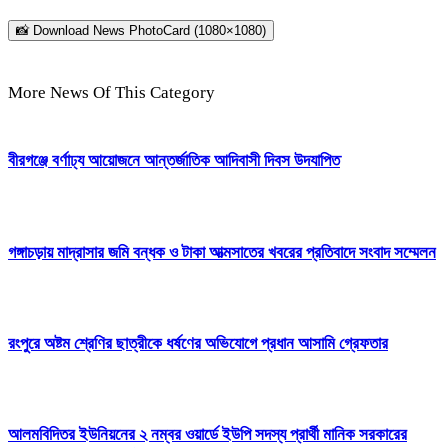
📸 Download News PhotoCard (1080×1080)
More News Of This Category
বীরগঞ্জে বর্ণাঢ্য আয়োজনে আন্তর্জাতিক আদিবাসী দিবস উদযাপিত
গঙ্গাচড়ায় মাদ্রাসার জমি বন্ধক ও টাকা আত্মসাতের খবরের প্রতিবাদে সংবাদ সম্মেলন
রংপুরে অষ্টম শ্রেণির ছাত্রীকে ধর্ষণের অভিযোগে প্রধান আসামি গ্রেফতার
আলমবিদিতর ইউনিয়নের ২ নম্বর ওয়ার্ডে ইউপি সদস্য প্রার্থী মানিক সরকারের