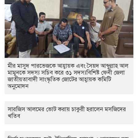
মীর মাসুদ পারভেজকে আহ্বায়ক এবং সৈয়দ আব্দুল্লাহ আল
মামুনকে সদস্য সচিব করে ৩১ সদস্যবিশিষ্ট ফেনী জেলা
জাতীয়তাবাদী সাংস্কৃতিক জোটের আহ্বায়ক কমিটি
অনুমোদন
সারজিস আলমের ভোট করায় চাকুরী হরালেন মসজিদের
খতিব