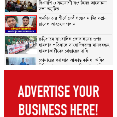
বিএনপি ও সহযোগী সংগঠনের আলোচনা
সভা অনুষ্ঠিত
জনপ্রিয়তার শীর্ষে দেবীগঞ্জের মাটির সন্তান
রাসেল আহম্মেদ প্রধান
কুড়িগ্রামে সাংবাদিক জোবাইয়ের ওপর
হামলার প্রতিবাদে সাংবাদিকদের মানববন্ধন,
হামলাকারীদের গ্রেপ্তারের দাবি
ডোমারের ক্যান্সার আক্রান্ত কমিলা ঋষির
চিকিৎসা সহায়তার আকুতি, সর্বস্ব হারিয়ে
দিশেহারা পরিবার
গঙ্গাচড়ায় ১০০ বোতল মাদকসহ আটক ২,
মামলা দায়েরের প্রস্তুতি
মেহেরপুরে ছাত্র-জনতার ওপর নির্যাতন ও
শতকোটি টাকার দুর্নীতির অভিযোগে অভিযুক্ত
পুলিশ কর্মকর্তা সাভার থানার ওসি পদে