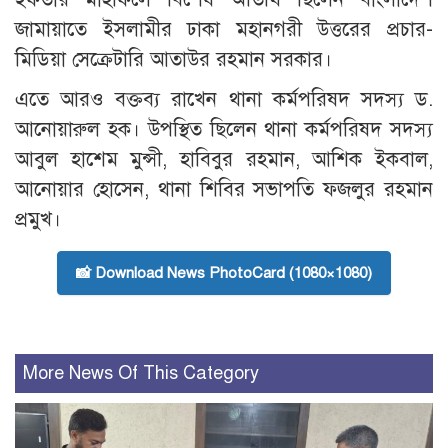
জামায়াতে ইসলামীর ঢাকা মহানগরী উত্তরের প্রচার-
মিডিয়া সেক্রেটারি আতাউর রহমান সরকার।
এতে আরও বক্তব্য রাখেন থানা কর্মপরিষদ সদস্য ড.
আনোয়ারুল হক। উপস্থিত ছিলেন থানা কর্মপরিষদ সদস্য
আবুল হাশেম মুন্সী, হাবিবুর রহমান, আশিক ইকবাল,
আনোয়ার হোসেন, থানা শিবির সভাপতি ফজলুর রহমান
প্রমুখ।
📸 Download News PhotoCard (1080×1080)
More News Of This Category