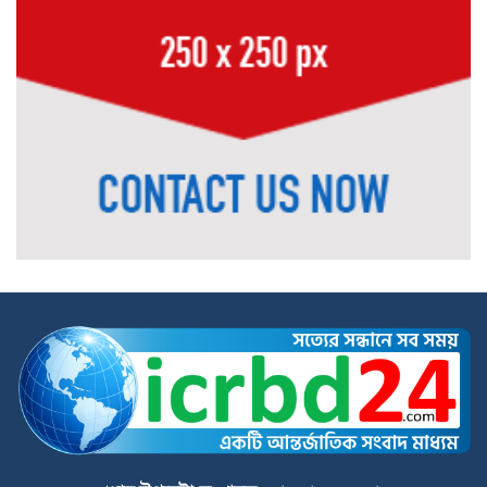
ডোমারে গণঅভ্যুত্থানের ২য় বার্ষিকীতে ১১
দলের গণমিছিল ও আলোচনা সভা
জুলাই সনদ বাস্তবায়ন ও গণহত্যার বিচারের
দাবিতে বীরগঞ্জে জামায়াতে ইসলামীর
গণমিছিল ও সমাবেশ
পঞ্চগড়ে শ্রদ্ধা নিবেদন শেষে জুলাই সনদের
প্রতিটি অক্ষর বাস্তবায়নের অঙ্গীকার পানি
সম্পদ প্রতিমন্ত্রীর
হাতীবান্ধায় ১৩০ বোতল ফেয়ারডিলসহ
অভিযুক্ত মাদক ব্যবসায়ী গ্রেফতার