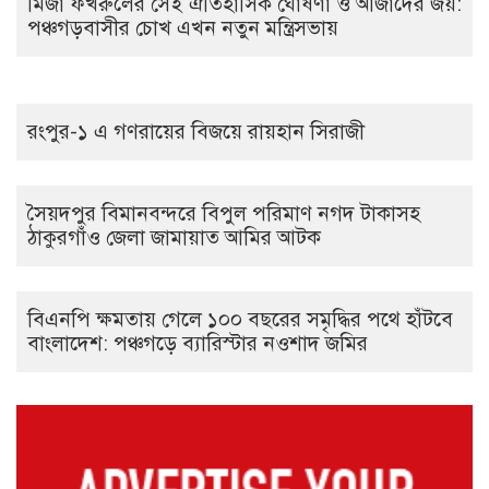
মির্জা ফখরুলের সেই ঐতিহাসিক ঘোষণা ও আজাদের জয়:
পঞ্চগড়বাসীর চোখ এখন নতুন মন্ত্রিসভায়
রংপুর-১ এ গণরায়ের বিজয়ে রায়হান সিরাজী
সৈয়দপুর বিমানবন্দরে বিপুল পরিমাণ নগদ টাকাসহ
ঠাকুরগাঁও জেলা জামায়াত আমির আটক
বিএনপি ক্ষমতায় গেলে ১০০ বছরের সমৃদ্ধির পথে হাঁটবে
বাংলাদেশ: পঞ্চগড়ে ব্যারিস্টার নওশাদ জমির