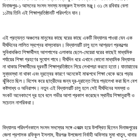
দিনাজপুর-১ আসনের সংসদ সদস্য মনজুরুল ইসলাম মঞ্জু। ৩১ মে রবিবার বেলা
১১টায় তিনি এই শিক্ষাপ্রতিষ্ঠানটি পরিদর্শনে যান।
এই প্রত্যন্ত অঞ্চলের মানুষের কাছে ঘরের কাছে একটি বিদ্যালয় পাওয়া যেন এক
দীর্ঘদিনের লালিত স্বপ্নের বাস্তবায়ন। বিদ্যালয়টি চালু হলে আশ্রয়ণ প্রকল্পের
সুবিধাবঞ্চিত শিক্ষার্থীসহ আশপাশের এলাকার ছেলে-মেয়েরা ঘরের কাছেই মাধ্যমিক
পর্যায়ের শিক্ষা গ্রহণের সুযোগ পাবে। দীর্ঘদিন ধরে এখানে কোনো মাধ্যমিক বিদ্যালয়
না থাকায় শিক্ষার্থীদের দূরবর্তী শিক্ষাপ্রতিষ্ঠানে গিয়ে লেখাপড়া করতে হতো। যাতায়াতের
সুব্যবস্থা না থাকা এবং দূরত্বের কারণে অনেকেই মাঝপথে শিক্ষা থেকে ঝরে পড়ার
ঝুঁকিতে ছিল। বিশেষ করে ছাত্রীদের জন্য দূর-দূরান্তে গিয়ে পড়ালেখা করা ছিল বেশ
কষ্টসাধ্য ও অনিরাপদ। নতুন এই বিদ্যালয়টি চালু হলে সেই দীর্ঘদিনের সমস্যা ও
সংকট অনেকাংশে দূর হবে বলে গভীর আশা প্রকাশ করেছেন স্থানীয় শিক্ষানুরাগী ও
সচেতন নাগরিকরা।
বিদ্যালয় পরিদর্শনকালে সংসদ সদস্যের সঙ্গে একাত্ম হয়ে উপস্থিত ছিলেন দিনাজপুরের
জেলা প্রশাসক রফিকুল ইসলাম, বীরগঞ্জ উপজেলা নির্বাহী অফিসার সুমা খাতুন, থানার