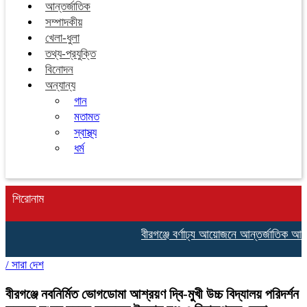
আন্তর্জাতিক
সম্পাদকীয়
খেলা-ধুলা
তথ্য-প্রযুক্তি
বিনোদন
অন্যান্য
গান
মতামত
স্বাস্থ্য
ধর্ম
শিরোনাম
বীরগঞ্জে বর্ণাঢ্য আয়োজনে আন্তর্জাতিক আদি
/
সারা দেশ
বীরগঞ্জে নবনির্মিত ভোগডোমা আশ্রয়ণ দ্বি-মুখী উচ্চ বিদ্যালয় পরিদর্শন