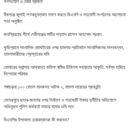
গণসংযোগ ও দোয়া প্রার্থনা
বীরগঞ্জে জুলাই গণঅভ্যুত্থান সফল করতে বিএনপি ও সহযোগী সংগঠনের আলোচনা
সভা অনুষ্ঠিত
জনপ্রিয়তার শীর্ষে দেবীগঞ্জের মাটির সন্তান রাসেল আহম্মেদ প্রধান
কুড়িগ্রামে সাংবাদিক জোবাইয়ের ওপর হামলার প্রতিবাদে সাংবাদিকদের মানববন্ধন,
হামলাকারীদের গ্রেপ্তারের দাবি
ডোমারের ক্যান্সার আক্রান্ত কমিলা ঋষির চিকিৎসা সহায়তার আকুতি, সর্বস্ব হারিয়ে
দিশেহারা পরিবার
গঙ্গাচড়ায় ১০০ বোতল মাদকসহ আটক ২, মামলা দায়েরের প্রস্তুতি
মেহেরপুরে ছাত্র-জনতার ওপর নির্যাতন ও শতকোটি টাকার দুর্নীতির অভিযোগে
অভিযুক্ত পুলিশ কর্মকর্তা সাভার থানার ওসি পদে
বিএনপির উপজেলা চেয়ারম্যানরা কী করবেন?