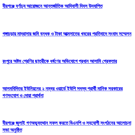
বীরগঞ্জে বর্ণাঢ্য আয়োজনে আন্তর্জাতিক আদিবাসী দিবস উদযাপিত
গঙ্গাচড়ায় মাদ্রাসার জমি বন্ধক ও টাকা আত্মসাতের খবরের প্রতিবাদে সংবাদ সম্মেলন
রংপুরে অষ্টম শ্রেণির ছাত্রীকে ধর্ষণের অভিযোগে প্রধান আসামি গ্রেফতার
আলমবিদিতর ইউনিয়নের ২ নম্বর ওয়ার্ডে ইউপি সদস্য প্রার্থী মানিক সরকারের
গণসংযোগ ও দোয়া প্রার্থনা
বীরগঞ্জে জুলাই গণঅভ্যুত্থান সফল করতে বিএনপি ও সহযোগী সংগঠনের আলোচনা
সভা অনুষ্ঠিত