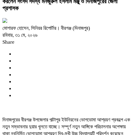
করলেন সংসদ সদস্য মনজুরুল ইসলাম মঞ্জু ও দিনাজপুরের জেলা
প্রশাসক
মোশারফ হোসেন, সিনিয়র রিপোর্টার। বীরগঞ্জ (দিনাজপুর)
রবিবার, ৩১ মে, ২০২৬
Share
দিনাজপুরের বীরগঞ্জ উপজেলার পাল্টাপুর ইউনিয়নের ভোগডোমা আশ্রয়ণ প্রকল্পে এক
নতুন সম্ভাবনার দুয়ার খুলতে যাচ্ছে। সম্পূর্ণ নতুন আঙ্গিকে পরিচালনার অপেক্ষায়
থাকা নবনির্মিত ভোগডোমা আশ্রয়ণ দ্বি-মুখী উচ্চ বিদ্যালয়টি পরিদর্শন করেছেন