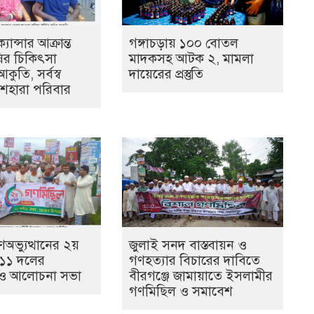
ান্সার আক্রান্ত
গঙ্গাচড়ায় ১০০ বোতল
ির চিকিৎসা
মাদকসহ আটক ২, মামলা
ুতি, সর্বস্ব
দায়েরের প্রস্তুতি
শেহারা পরিবার
ভ্যুত্থানের ২য়
জুলাই সনদ বাস্তবায়ন ও
ে ১১ দলের
গণহত্যার বিচারের দাবিতে
 ও আলোচনা সভা
বীরগঞ্জে জামায়াতে ইসলামীর
গণমিছিল ও সমাবেশ