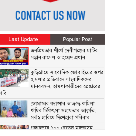
Last Update
Popular Post
জনপ্রিয়তার শীর্ষে দেবীগঞ্জের মাটির
সন্তান রাসেল আহম্মেদ প্রধান
কুড়িগ্রামে সাংবাদিক জোবাইয়ের ওপর
হামলার প্রতিবাদে সাংবাদিকদের
মানববন্ধন, হামলাকারীদের গ্রেপ্তারের
দাবি
ডোমারের ক্যান্সার আক্রান্ত কমিলা
ঋষির চিকিৎসা সহায়তার আকুতি,
সর্বস্ব হারিয়ে দিশেহারা পরিবার
গঙ্গাচড়ায় ১০০ বোতল মাদকসহ
আটক ২, মামলা দায়েরের প্রস্তুতি