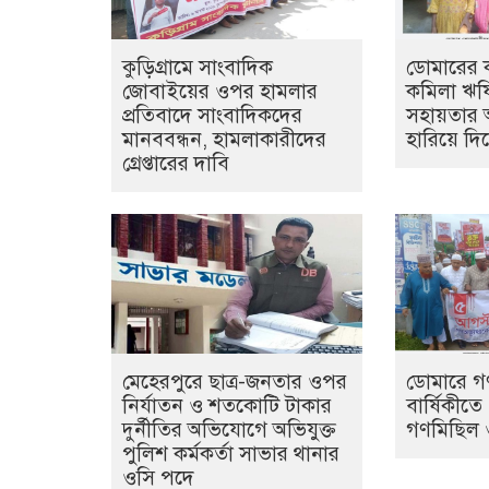
কুড়িগ্রামে সাংবাদিক
ডোমারের ক্য
জোবাইয়ের ওপর হামলার
কমিলা ঋষ
প্রতিবাদে সাংবাদিকদের
সহায়তার আক
মানববন্ধন, হামলাকারীদের
হারিয়ে দি
গ্রেপ্তারের দাবি
মেহেরপুরে ছাত্র-জনতার ওপর
ডোমারে গণঅ
নির্যাতন ও শতকোটি টাকার
বার্ষিকীত
দুর্নীতির অভিযোগে অভিযুক্ত
গণমিছিল
পুলিশ কর্মকর্তা সাভার থানার
ওসি পদে