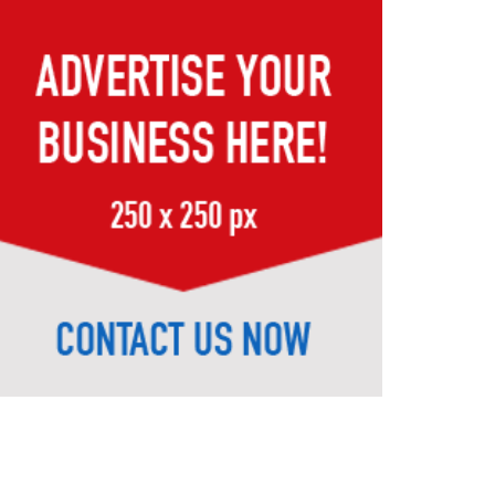
মেহেরপুরে ছাত্র-জনতার ওপর নির্যাতন
ও শতকোটি টাকার দুর্নীতির অভিযোগে
অভিযুক্ত পুলিশ কর্মকর্তা সাভার থানার
ওসি পদে
ডোমারে গণঅভ্যুত্থানের ২য় বার্ষিকীতে
১১ দলের গণমিছিল ও আলোচনা সভা
জুলাই সনদ বাস্তবায়ন ও গণহত্যার
বিচারের দাবিতে বীরগঞ্জে জামায়াতে
ইসলামীর গণমিছিল ও সমাবেশ
পঞ্চগড়ে শ্রদ্ধা নিবেদন শেষে জুলাই
সনদের প্রতিটি অক্ষর বাস্তবায়নের
অঙ্গীকার পানি সম্পদ প্রতিমন্ত্রীর
হাতীবান্ধায় ১৩০ বোতল
ফেয়ারডিলসহ অভিযুক্ত মাদক
ব্যবসায়ী গ্রেফতার