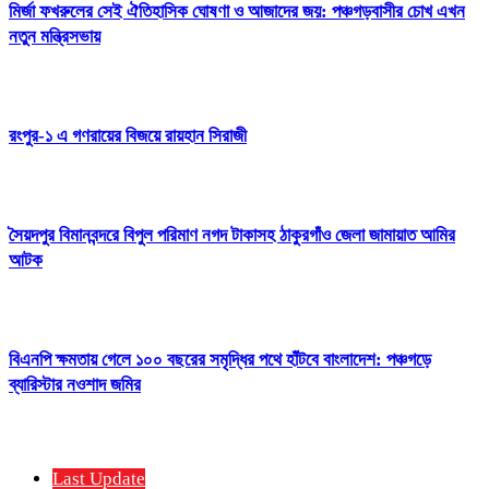
মির্জা ফখরুলের সেই ঐতিহাসিক ঘোষণা ও আজাদের জয়: পঞ্চগড়বাসীর চোখ এখন
নতুন মন্ত্রিসভায়
রংপুর-১ এ গণরায়ের বিজয়ে রায়হান সিরাজী
সৈয়দপুর বিমানবন্দরে বিপুল পরিমাণ নগদ টাকাসহ ঠাকুরগাঁও জেলা জামায়াত আমির
আটক
বিএনপি ক্ষমতায় গেলে ১০০ বছরের সমৃদ্ধির পথে হাঁটবে বাংলাদেশ: পঞ্চগড়ে
ব্যারিস্টার নওশাদ জমির
Last Update