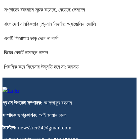
সপ্তাহের ব্যবধানে সূচক কমেছে, বেড়েছে লেনদেন
বাংলাদেশ মানবিকতার দৃশ্যমান নিদর্শন: অ্যাঞ্জেলিনা জোলি
একটি শিরোপাও ছাড় দেবে না বার্সা
বিয়ের কোর্টে নামছেন নাদাল
পিকনিক করে সিনেমার উন্নতি হবে না: অনন্ত
প্রধান উপদেষ্টা সম্পাদক:
আলতাফুর রহমান
সম্পাদক ও প্রকাশক:
আই জামান চমক
ইমেইল:
news2icr24@gmail.com