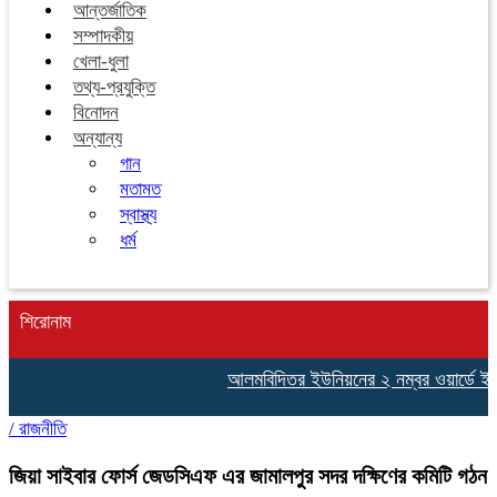
আন্তর্জাতিক
সম্পাদকীয়
খেলা-ধুলা
তথ্য-প্রযুক্তি
বিনোদন
অন্যান্য
গান
মতামত
স্বাস্থ্য
ধর্ম
শিরোনাম
আলমবিদিতর ইউনিয়নের ২ নম্বর ওয়ার্ডে ইউপি 
/
রাজনীতি
জিয়া সাইবার ফোর্স জেডসিএফ এর জামালপুর সদর দক্ষিণের কমিটি গঠন