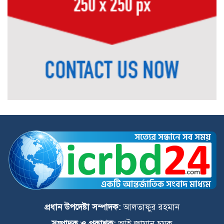
বীরগঞ্জে মাদক মুক্ত সমাজ গঠনে প্রীতি
ফুটবল টুর্নামেন্ট অনুষ্ঠিত
বীরগঞ্জে মাদক কারবারি ও সেবনকারী
জাকির হোসেনের ৬ মাসের জেল
প্রধান উপদেষ্টা সম্পাদক:
আলতাফুর রহমান
সম্পাদক ও প্রকাশক:
আই জামান চমক