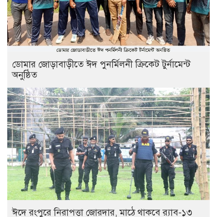
ডোমার জোড়াবাড়ীতে ঈদ পুনর্মিলনী ক্রিকেট টুর্নামেন্ট
অনুষ্ঠিত
ঈদে রংপুরে নিরাপত্তা জোরদার, মাঠে থাকবে র‍্যাব-১৩