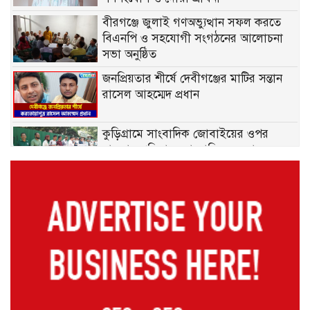
বীরগঞ্জে জুলাই গণঅভ্যুত্থান সফল করতে
বিএনপি ও সহযোগী সংগঠনের আলোচনা
সভা অনুষ্ঠিত
জনপ্রিয়তার শীর্ষে দেবীগঞ্জের মাটির সন্তান
রাসেল আহম্মেদ প্রধান
কুড়িগ্রামে সাংবাদিক জোবাইয়ের ওপর
হামলার প্রতিবাদে সাংবাদিকদের মানববন্ধন,
হামলাকারীদের গ্রেপ্তারের দাবি
ডোমারের ক্যান্সার আক্রান্ত কমিলা ঋষির
চিকিৎসা সহায়তার আকুতি, সর্বস্ব হারিয়ে
দিশেহারা পরিবার
গঙ্গাচড়ায় ১০০ বোতল মাদকসহ আটক ২,
মামলা দায়েরের প্রস্তুতি
মেহেরপুরে ছাত্র-জনতার ওপর নির্যাতন ও