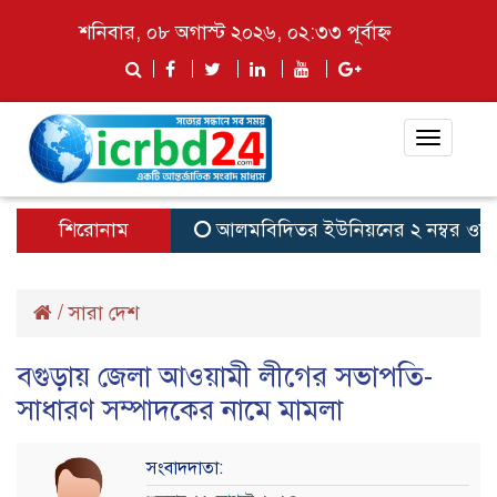
শনিবার, ০৮ অগাস্ট ২০২৬, ০২:৩৩ পূর্বাহ্ন
Toggle
navigat
শিরোনাম
আলমবিদিতর ইউনিয়নের ২ নম্বর ওয়ার্ডে ইউ
/
সারা দেশ
বগুড়ায় জেলা আওয়ামী লীগের সভাপতি-
সাধারণ সম্পাদকের নামে মামলা
সংবাদদাতা: