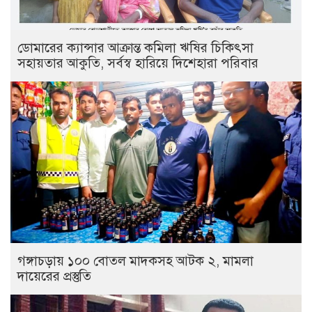
ডোমারের ক্যান্সার আক্রান্ত কমিলা ঋষির চিকিৎসা
সহায়তার আকুতি, সর্বস্ব হারিয়ে দিশেহারা পরিবার
গঙ্গাচড়ায় ১০০ বোতল মাদকসহ আটক ২, মামলা
দায়েরের প্রস্তুতি