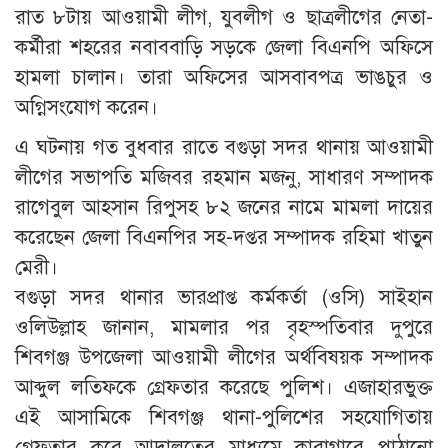
রাত ৮টায় আওয়ামী লীগ, যুবলীগ ও ছাত্রলীগের নেতা-
কর্মীরা শহরের নবাববাড়ি সড়কে জেলা বিএনপি অফিসে
হামলা চালান। তারা অফিসের আসবাবপত্র ভাঙচুর ও
অগ্নিসংযোগ করেন।
এ ঘটনায় গত বুধবার রাতে বগুড়া সদর থানায় আওয়ামী
লীগের সভাপতি মজিবর রহমান মজনু, সাধারণ সম্পাদক
রাগেবুল আহসান রিপুসহ ৮২ জনের নামে মামলা দায়ের
করেছেন জেলা বিএনপির সহ-দপ্তর সম্পাদক রহিমা খাতুন
মেরী।
বগুড়া সদর থানার ভারপ্রাপ্ত কর্মকর্তা (ওসি) সাইহান
ওলিউল্লাহ জানান, মামলার পর বৃহস্পতিবার দুপুরে
শিবগঞ্জ উপজেলা আওয়ামী লীগের অর্থবিষয়ক সম্পাদক
আব্দুল লতিফকে গ্রেফতার করেছে পুলিশ। এজাহারভুক্ত
এই আসামিকে শিবগঞ্জ থানা-পুলিশের সহযোগিতায়
গ্রেফতার করে আদালতের মাধ্যমে কারাগারে পাঠানো