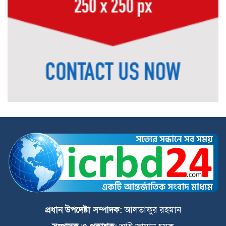
শতকোটি টাকার দুর্নীতির অভিযোগে অভিযুক্ত
পুলিশ কর্মকর্তা সাভার থানার ওসি পদে
ডোমারে গণঅভ্যুত্থানের ২য় বার্ষিকীতে ১১
দলের গণমিছিল ও আলোচনা সভা
জুলাই সনদ বাস্তবায়ন ও গণহত্যার বিচারের
দাবিতে বীরগঞ্জে জামায়াতে ইসলামীর
গণমিছিল ও সমাবেশ
পঞ্চগড়ে শ্রদ্ধা নিবেদন শেষে জুলাই সনদের
প্রতিটি অক্ষর বাস্তবায়নের অঙ্গীকার পানি
সম্পদ প্রতিমন্ত্রীর
প্রধান উপদেষ্টা সম্পাদক:
আলতাফুর রহমান