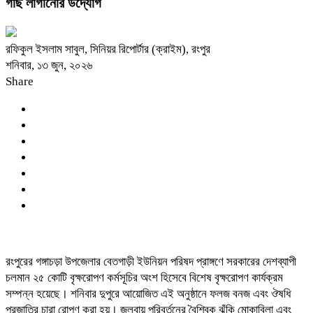
গাছ লাগানোর উদ্যোগ
রফিকুল ইসলাম সাবুল, সিনিয়র রিপোর্টার (ক্রাইম), রংপুর
শনিবার, ১৩ জুন, ২০২৬
Share
রংপুরের গঙ্গাচড়া উপজেলার বেতগাড়ী ইউনিয়ন পরিষদ প্রাঙ্গণে সরকারের দেশব্যাপী
চলমান ২৫ কোটি বৃক্ষরোপণ কর্মসূচির অংশ হিসেবে বিশেষ বৃক্ষরোপণ কার্যক্রম
সম্পন্ন হয়েছে। শনিবার দুপুরে আয়োজিত এই অনুষ্ঠানে ফলজ বনজ এবং ঔষধি
প্রজাতির চারা রোপণ করা হয়। জলবায়ু পরিবর্তনের বৈশ্বিক ঝুঁকি মোকাবিলা এবং