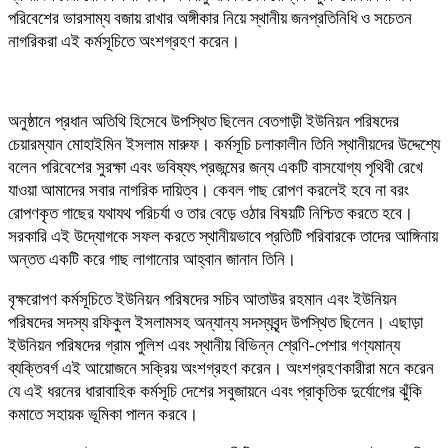
পরিবেশের ভারসাম্য বজায় রাখার অঙ্গীকার নিয়ে স্থানীয় জনপ্রতিনিধি ও সচেতন
নাগরিকরা এই কর্মসূচিতে অংশগ্রহণ করেন।
অনুষ্ঠানে প্রধান অতিথি হিসেবে উপস্থিত ছিলেন বেতগাড়ী ইউনিয়ন পরিষদের
চেয়ারম্যান মোহাইমিন ইসলাম মারুফ। কর্মসূচি চলাকালীন তিনি স্থানীয়দের উদ্দেশ্যে
বলেন পরিবেশের সুরক্ষা এবং ভবিষ্যৎ প্রজন্মের জন্য একটি বাসযোগ্য পৃথিবী রেখে
যাওয়া আমাদের সবার নাগরিক দায়িত্ব। কেবল গাছ রোপণ করলেই হবে না বরং
রোপণকৃত গাছের যথাযথ পরিচর্যা ও তার বেড়ে ওঠার বিষয়টি নিশ্চিত করতে হবে।
সরকারি এই উদ্যোগকে সফল করতে স্থানীয়ভাবে প্রতিটি পরিবারকে তাদের আঙ্গিনায়
অন্তত একটি করে গাছ লাগানোর আহ্বান জানান তিনি।
বৃক্ষরোপণ কর্মসূচিতে ইউনিয়ন পরিষদের সচিব আতাউর রহমান এবং ইউনিয়ন
পরিষদের সদস্য রফিকুল ইসলামসহ অন্যান্য সদস্যবৃন্দ উপস্থিত ছিলেন। এছাড়া
ইউনিয়ন পরিষদের গ্রাম পুলিশ এবং স্থানীয় বিভিন্ন শ্রেণি-পেশার গণ্যমান্য
ব্যক্তিবর্গ এই আয়োজনে সক্রিয় অংশগ্রহণ করেন। অংশগ্রহণকারীরা মনে করেন
যে এই ধরনের ধারাবাহিক কর্মসূচি দেশের সবুজায়নে এবং প্রাকৃতিক দুর্যোগের ঝুঁকি
কমাতে সহায়ক ভূমিকা পালন করবে।