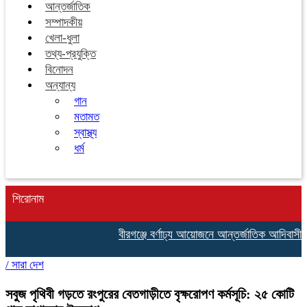
আন্তর্জাতিক
সম্পাদকীয়
খেলা-ধুলা
তথ্য-প্রযুক্তি
বিনোদন
অন্যান্য
গান
মতামত
স্বাস্থ্য
ধর্ম
শিরোনাম
বীরগঞ্জে বর্ণাঢ্য আয়োজনে আন্তর্জাতিক আদিবাসী দ
/
সারা দেশ
সবুজ পৃথিবী গড়তে রংপুরের বেতগাড়ীতে বৃক্ষরোপণ কর্মসূচি: ২৫ কোটি