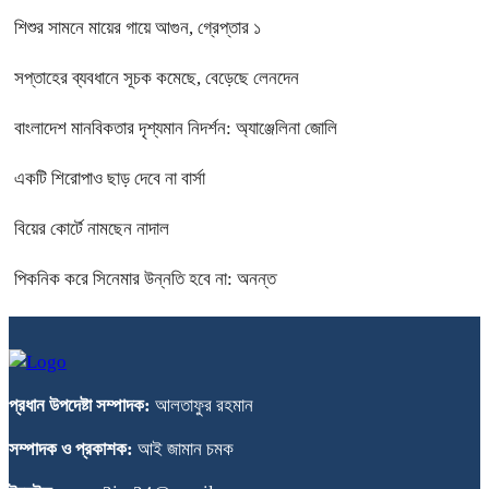
শিশুর সামনে মায়ের গায়ে আগুন, গ্রেপ্তার ১
সপ্তাহের ব্যবধানে সূচক কমেছে, বেড়েছে লেনদেন
বাংলাদেশ মানবিকতার দৃশ্যমান নিদর্শন: অ্যাঞ্জেলিনা জোলি
একটি শিরোপাও ছাড় দেবে না বার্সা
বিয়ের কোর্টে নামছেন নাদাল
পিকনিক করে সিনেমার উন্নতি হবে না: অনন্ত
প্রধান উপদেষ্টা সম্পাদক:
আলতাফুর রহমান
সম্পাদক ও প্রকাশক:
আই জামান চমক