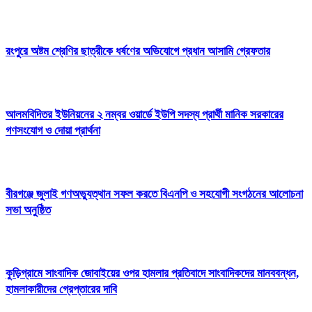
রংপুরে অষ্টম শ্রেণির ছাত্রীকে ধর্ষণের অভিযোগে প্রধান আসামি গ্রেফতার
আলমবিদিতর ইউনিয়নের ২ নম্বর ওয়ার্ডে ইউপি সদস্য প্রার্থী মানিক সরকারের
গণসংযোগ ও দোয়া প্রার্থনা
বীরগঞ্জে জুলাই গণঅভ্যুত্থান সফল করতে বিএনপি ও সহযোগী সংগঠনের আলোচনা
সভা অনুষ্ঠিত
কুড়িগ্রামে সাংবাদিক জোবাইয়ের ওপর হামলার প্রতিবাদে সাংবাদিকদের মানববন্ধন,
হামলাকারীদের গ্রেপ্তারের দাবি