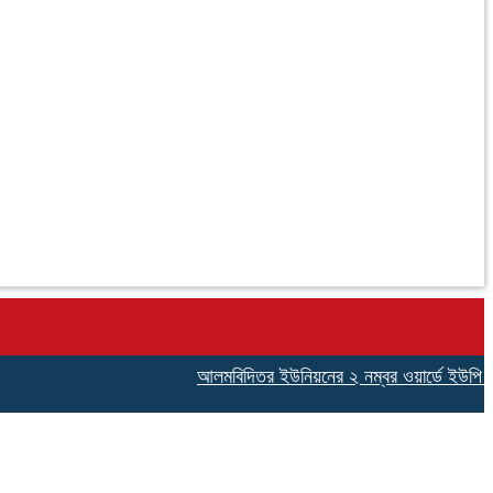
আলমবিদিতর ইউনিয়নের ২ নম্বর ওয়ার্ডে ইউপি সদস্য প্