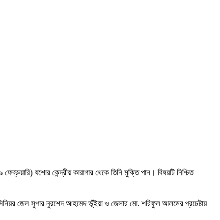
য়ারি) যশোর কেন্দ্রীয় কারাগার থেকে তিনি মুক্তি পান। বিষয়টি নিশ্চিত
িনিয়র জেল সুপার নুরশেদ আহমেদ ভূঁইয়া ও জেলার মো. শরিফুল আলমের প্রচেষ্টায়