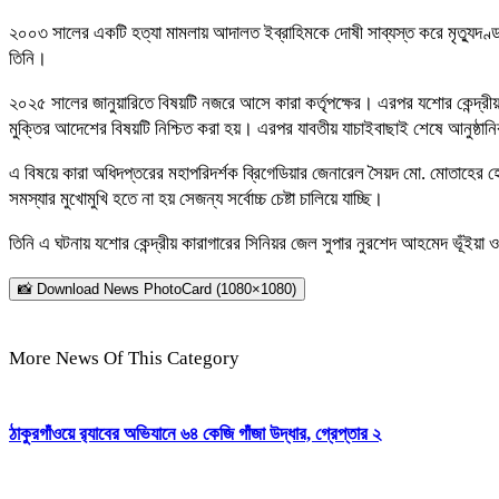
২০০৩ সালের একটি হত্যা মামলায় আদালত ইব্রাহিমকে দোষী সাব্যস্ত করে মৃত্যুদ
তিনি।
২০২৫ সালের জানুয়ারিতে বিষয়টি নজরে আসে কারা কর্তৃপক্ষের। এরপর যশোর কেন্দ্র
মুক্তির আদেশের বিষয়টি নিশ্চিত করা হয়। এরপর যাবতীয় যাচাইবাছাই শেষে আনুষ্ঠান
এ বিষয়ে কারা অধিদপ্তরের মহাপরিদর্শক ব্রিগেডিয়ার জেনারেল সৈয়দ মো. মোতাহ
সমস্যার মুখোমুখি হতে না হয় সেজন্য সর্বোচ্চ চেষ্টা চালিয়ে যাচ্ছি।
তিনি এ ঘটনায় যশোর কেন্দ্রীয় কারাগারের সিনিয়র জেল সুপার নুরশেদ আহমেদ ভূঁই
📸 Download News PhotoCard (1080×1080)
More News Of This Category
ঠাকুরগাঁওয়ে র‍্যাবের অভিযানে ৬৪ কেজি গাঁজা উদ্ধার, গ্রেপ্তার ২