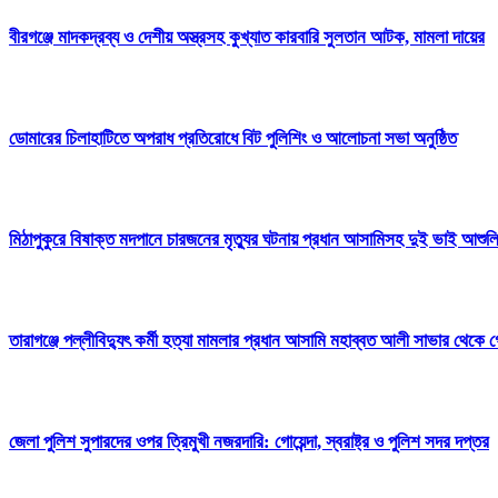
বীরগঞ্জে মাদকদ্রব্য ও দেশীয় অস্ত্রসহ কুখ্যাত কারবারি সুলতান আটক, মামলা দায়ের
ডোমারের চিলাহাটিতে অপরাধ প্রতিরোধে বিট পুলিশিং ও আলোচনা সভা অনুষ্ঠিত
মিঠাপুকুরে বিষাক্ত মদপানে চারজনের মৃত্যুর ঘটনায় প্রধান আসামিসহ দুই ভাই আশুলি
তারাগঞ্জে পল্লীবিদ্যুৎ কর্মী হত্যা মামলার প্রধান আসামি মহাব্বত আলী সাভার থেকে 
জেলা পুলিশ সুপারদের ওপর ত্রিমুখী নজরদারি: গোয়েন্দা, স্বরাষ্ট্র ও পুলিশ সদর দপ্তর