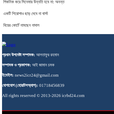
পিকনিক করে সিনেমার উন্নতি হবে না: অনন্ত
একটি শিরোপাও ছাড় দেবে না বার্সা
বিয়ের কোর্টে নামছেন নাদাল
প্রধান উপদেষ্টা সম্পাদক:
আলতাফুর রহমান
সম্পাদক ও প্রকাশক:
আই জামান চমক
ইমেইল:
news2icr24@gmail.com
যোগাযোগ (হোয়াটসঅ্যাপ):
01718456839
All rights reserved © 2013-2026 icrbd24.com