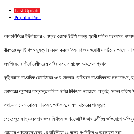
Last Update
Popular Post
আলমবিদিতর ইউনিয়নের ২ নম্বর ওয়ার্ডে ইউপি সদস্য প্রার্থী মানিক সরকারের গণসংযো
বীরগঞ্জে জুলাই গণঅভ্যুত্থান সফল করতে বিএনপি ও সহযোগী সংগঠনের আলোচনা সভ
জনপ্রিয়তার শীর্ষে দেবীগঞ্জের মাটির সন্তান রাসেল আহম্মেদ প্রধান
কুড়িগ্রামে সাংবাদিক জোবাইয়ের ওপর হামলার প্রতিবাদে সাংবাদিকদের মানববন্ধন, হা
ডোমারের ক্যান্সার আক্রান্ত কমিলা ঋষির চিকিৎসা সহায়তার আকুতি, সর্বস্ব হারিয়ে দ
গঙ্গাচড়ায় ১০০ বোতল মাদকসহ আটক ২, মামলা দায়েরের প্রস্তুতি
মেহেরপুরে ছাত্র-জনতার ওপর নির্যাতন ও শতকোটি টাকার দুর্নীতির অভিযোগে অভিযুক্
ডোমারে গণঅভ্যুত্থানের ২য় বার্ষিকীতে ১১ দলের গণমিছিল ও আলোচনা সভা