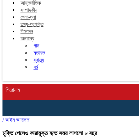
আন্তর্জাতিক
সম্পাদকীয়
খেলা-ধুলা
তথ্য-প্রযুক্তি
বিনোদন
অন্যান্য
গান
মতামত
স্বাস্থ্য
ধর্ম
শিরোনাম
/
আইন আদালত
মুক্তি পেলেও কারামুক্ত হতে সময় লাগলো ৮ বছর