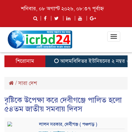
শনিবার, ০৮ অগাস্ট ২০২৬, ০৮:৩৭ পূর্বাহ্ন
Toggle
navigat
শিরোনাম
আলমবিদিতর ইউনিয়নের ২ নম্বর ওয়ার্ডে
/
সারা দেশ
বৃষ্টিকে উপেক্ষা করে দেবীগঞ্জে পালিত হলো
৫৪তম জাতীয় সমবায় দিবস
লালন সরকার, দেবীগঞ্জ ( পঞ্চগড় )