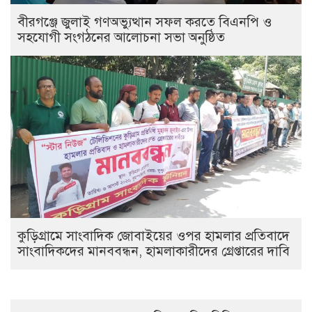
বীরগঞ্জে জুলাই গণঅভ্যুত্থান সফল করতে বিএনপি ও
সহযোগী সংগঠনের আলোচনা সভা অনুষ্ঠিত
কুড়িগ্রামে সাংবাদিক জোবাইয়ের ওপর হামলার প্রতিবাদে
সাংবাদিকদের মানববন্ধন, হামলাকারীদের গ্রেপ্তারের দাবি