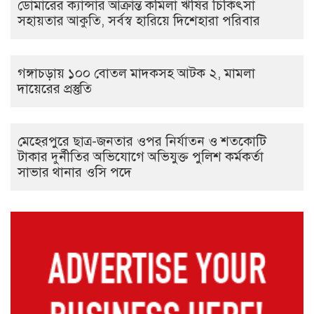
ডোমারের ক্যান্সার আক্রান্ত কমিলা ঋষির চিকিৎসা
সহায়তার আকুতি, সর্বস্ব হারিয়ে দিশেহারা পরিবার
গঙ্গাচড়ায় ১০০ বোতল মাদকসহ আটক ২, মামলা
দায়েরের প্রস্তুতি
মেহেরপুরে ছাত্র-জনতার ওপর নির্যাতন ও শতকোটি
টাকার দুর্নীতির অভিযোগে অভিযুক্ত পুলিশ কর্মকর্তা
সাভার থানার ওসি পদে