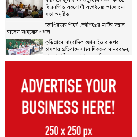
বীরগঞ্জে জুলাই গণঅভ্যুত্থান সফল করতে
বিএনপি ও সহযোগী সংগঠনের আলোচনা
সভা অনুষ্ঠিত
জনপ্রিয়তার শীর্ষে দেবীগঞ্জের মাটির সন্তান
রাসেল আহম্মেদ প্রধান
কুড়িগ্রামে সাংবাদিক জোবাইয়ের ওপর
হামলার প্রতিবাদে সাংবাদিকদের মানববন্ধন,
হামলাকারীদের গ্রেপ্তারের দাবি
ডোমারের ক্যান্সার আক্রান্ত কমিলা ঋষির
চিকিৎসা সহায়তার আকুতি, সর্বস্ব হারিয়ে দিশেহারা পরিবার
গঙ্গাচড়ায় ১০০ বোতল মাদকসহ আটক ২,
মামলা দায়েরের প্রস্তুতি
মেহেরপুরে ছাত্র-জনতার ওপর নির্যাতন ও
শতকোটি টাকার দুর্নীতির অভিযোগে অভিযুক্ত পুলিশ কর্মকর্তা
সাভার থানার ওসি পদে
ডোমারে গণঅভ্যুত্থানের ২য় বার্ষিকীতে ১১
দলের গণমিছিল ও আলোচনা সভা