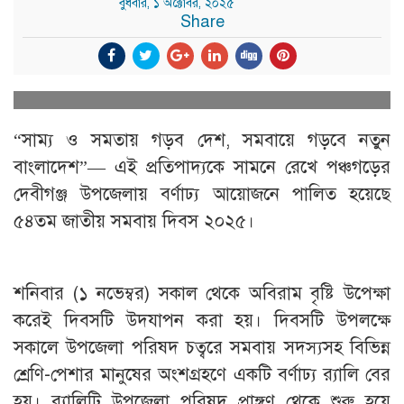
বুধবার, ১ অক্টোবর, ২০২৫
Share
“সাম্য ও সমতায় গড়ব দেশ, সমবায়ে গড়বে নতুন
বাংলাদেশ”— এই প্রতিপাদ্যকে সামনে রেখে পঞ্চগড়ের
দেবীগঞ্জ উপজেলায় বর্ণাঢ্য আয়োজনে পালিত হয়েছে
৫৪তম জাতীয় সমবায় দিবস ২০২৫।
শনিবার (১ নভেম্বর) সকাল থেকে অবিরাম বৃষ্টি উপেক্ষা
করেই দিবসটি উদযাপন করা হয়। দিবসটি উপলক্ষে
সকালে উপজেলা পরিষদ চত্বরে সমবায় সদস্যসহ বিভিন্ন
শ্রেণি-পেশার মানুষের অংশগ্রহণে একটি বর্ণাঢ্য র‌্যালি বের
হয়। র‌্যালিটি উপজেলা পরিষদ প্রাঙ্গণ থেকে শুরু হয়ে