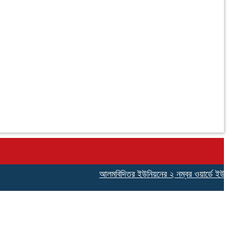
আলমবিদিতর ইউনিয়নের ২ নম্বর ওয়ার্ডে ইউপি সদস্য