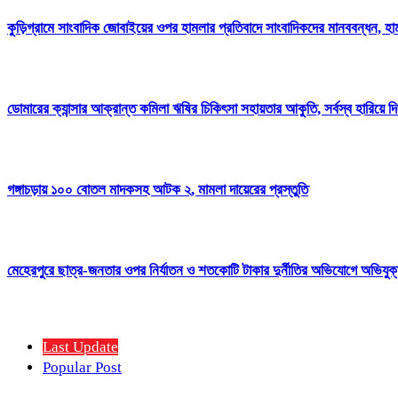
কুড়িগ্রামে সাংবাদিক জোবাইয়ের ওপর হামলার প্রতিবাদে সাংবাদিকদের মানববন্ধন, হাম
ডোমারের ক্যান্সার আক্রান্ত কমিলা ঋষির চিকিৎসা সহায়তার আকুতি, সর্বস্ব হারিয়ে দি
গঙ্গাচড়ায় ১০০ বোতল মাদকসহ আটক ২, মামলা দায়েরের প্রস্তুতি
মেহেরপুরে ছাত্র-জনতার ওপর নির্যাতন ও শতকোটি টাকার দুর্নীতির অভিযোগে অভিযুক্ত
Last Update
Popular Post