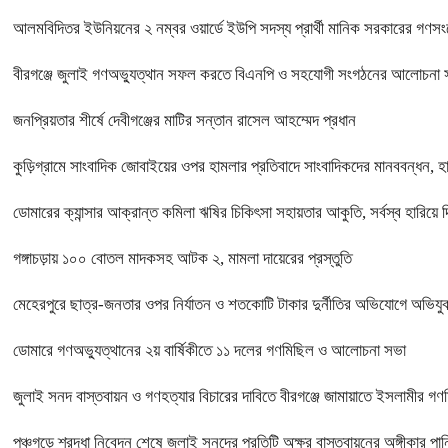
আলমবিদিতর ইউনিয়নের ২ নম্বর ওয়ার্ডে ইউপি সদস্য প্রার্থী মানিক সরকারের গণসংযো
বীরগঞ্জে জুলাই গণঅভ্যুত্থান সফল করতে বিএনপি ও সহযোগী সংগঠনের আলোচনা সভ
জনপ্রিয়তার শীর্ষে দেবীগঞ্জের মাটির সন্তান রাসেল আহম্মেদ প্রধান
কুড়িগ্রামে সাংবাদিক জোবাইয়ের ওপর হামলার প্রতিবাদে সাংবাদিকদের মানববন্ধন, হা
ডোমারের ক্যান্সার আক্রান্ত কমিলা ঋষির চিকিৎসা সহায়তার আকুতি, সর্বস্ব হারিয়ে দ
গঙ্গাচড়ায় ১০০ বোতল মাদকসহ আটক ২, মামলা দায়েরের প্রস্তুতি
মেহেরপুরে ছাত্র-জনতার ওপর নির্যাতন ও শতকোটি টাকার দুর্নীতির অভিযোগে অভিযুক্
ডোমারে গণঅভ্যুত্থানের ২য় বার্ষিকীতে ১১ দলের গণমিছিল ও আলোচনা সভা
জুলাই সনদ বাস্তবায়ন ও গণহত্যার বিচারের দাবিতে বীরগঞ্জে জামায়াতে ইসলামীর গ
পঞ্চগড়ে শ্রদ্ধা নিবেদন শেষে জুলাই সনদের প্রতিটি অক্ষর বাস্তবায়নের অঙ্গীকার পানি