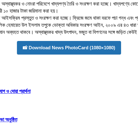
অস্বাস্থ্যকর ও নোংরা পরিবেশে খাদ্যপণ্য তৈরি ও সংরক্ষণ করা হচ্ছে। খাদ্যপণ্যে কো
ী ১০ হাজার টাকা জরিমানা করা হয়।
 আইসক্রিম প্রস্তুত ও সংরক্ষণ করা হচ্ছে। ফ্রিজে জমে থাকা বরফে পচা গন্ধ এবং প্লা
টির মালিক হেমায়েত উল ইসলাম তপুকে ভোক্তা অধিকার সংরক্ষণ আইন, ২০০৯ এর ৪৩ ধারা অ
 অভিযান অব্যহত থাকবে। অস্বাস্থ্যকর খাদ্য উৎপাদন, মজুত বা বিপণনের সঙ্গে জড়িত কেউ
📸 Download News PhotoCard (1080×1080)
 ও দোয়া প্রার্থনা
া অনুষ্ঠিত