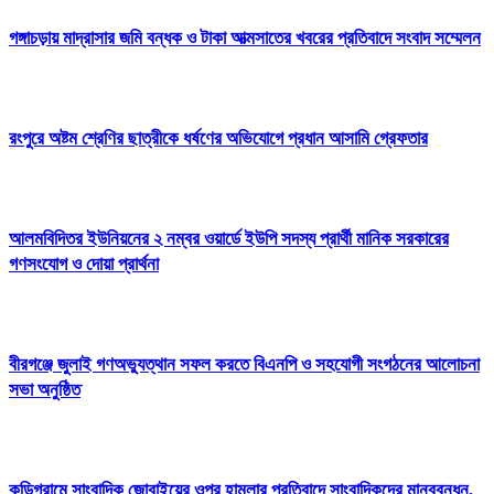
গঙ্গাচড়ায় মাদ্রাসার জমি বন্ধক ও টাকা আত্মসাতের খবরের প্রতিবাদে সংবাদ সম্মেলন
রংপুরে অষ্টম শ্রেণির ছাত্রীকে ধর্ষণের অভিযোগে প্রধান আসামি গ্রেফতার
আলমবিদিতর ইউনিয়নের ২ নম্বর ওয়ার্ডে ইউপি সদস্য প্রার্থী মানিক সরকারের
গণসংযোগ ও দোয়া প্রার্থনা
বীরগঞ্জে জুলাই গণঅভ্যুত্থান সফল করতে বিএনপি ও সহযোগী সংগঠনের আলোচনা
সভা অনুষ্ঠিত
কুড়িগ্রামে সাংবাদিক জোবাইয়ের ওপর হামলার প্রতিবাদে সাংবাদিকদের মানববন্ধন,