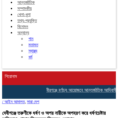
আন্তর্জাতিক
সম্পাদকীয়
খেলা-ধুলা
তথ্য-প্রযুক্তি
বিনোদন
অন্যান্য
গান
মতামত
স্বাস্থ্য
ধর্ম
শিরোনাম
বীরগঞ্জে বর্ণাঢ্য আয়োজনে আন্তর্জাতিক আদিবাসী দ
/
আইন আদালত
,
সারা দেশ
দেবীগঞ্জে তরুণীকে ধর্ষণ ও অপর নারীকে অপহরণ করে ধর্ষণচেষ্টার