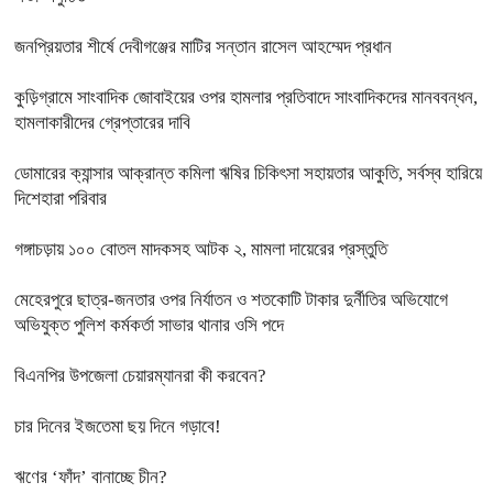
জনপ্রিয়তার শীর্ষে দেবীগঞ্জের মাটির সন্তান রাসেল আহম্মেদ প্রধান
কুড়িগ্রামে সাংবাদিক জোবাইয়ের ওপর হামলার প্রতিবাদে সাংবাদিকদের মানববন্ধন,
হামলাকারীদের গ্রেপ্তারের দাবি
ডোমারের ক্যান্সার আক্রান্ত কমিলা ঋষির চিকিৎসা সহায়তার আকুতি, সর্বস্ব হারিয়ে
দিশেহারা পরিবার
গঙ্গাচড়ায় ১০০ বোতল মাদকসহ আটক ২, মামলা দায়েরের প্রস্তুতি
মেহেরপুরে ছাত্র-জনতার ওপর নির্যাতন ও শতকোটি টাকার দুর্নীতির অভিযোগে
অভিযুক্ত পুলিশ কর্মকর্তা সাভার থানার ওসি পদে
বিএনপির উপজেলা চেয়ারম্যানরা কী করবেন?
চার দিনের ইজতেমা ছয় দিনে গড়াবে!
ঋণের ‘ফাঁদ’ বানাচ্ছে চীন?