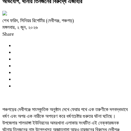
অভিযোগ, থানায় তিনজনের বিরুদ্ধে এজাহার
শেখ ফরিদ, সিনিয়র রিপোর্টার (দেবীগঞ্জ, পঞ্চগড়)
মঙ্গলবার, ২ জুন, ২০২৬
Share
পঞ্চগড়ের দেবীগঞ্জে সাংস্কৃতিক অনুষ্ঠান দেখে ফেরার পথে এক তরুণীকে দলবদ্ধভাবে
ধর্ষণ এবং অপর এক নারীকে অপহরণ করে ধর্ষণচেষ্টার গুরুতর ঘটনা ঘটেছে।
উপজেলার শালডাঙ্গা ইউনিয়নের অমরখানা এলাকায় সংঘটিত এই নেক্কারজনক
ঘটনায় তিনজনের নাম উল্লেখসহ অজ্ঞাতনামা আরও চারজনের বিরুদ্ধে দেবীগঞ্জ