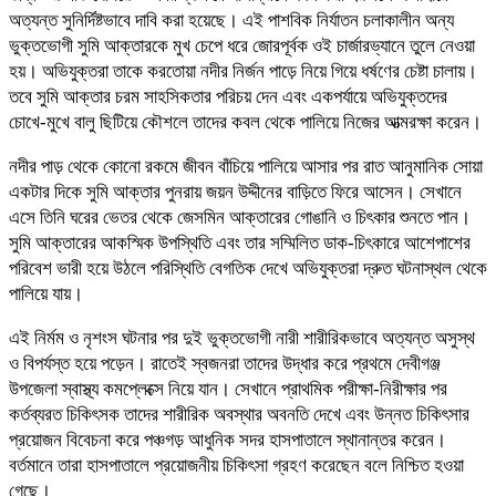
অত্যন্ত সুনির্দিষ্টভাবে দাবি করা হয়েছে। এই পাশবিক নির্যাতন চলাকালীন অন্য
ভুক্তভোগী সুমি আক্তারকে মুখ চেপে ধরে জোরপূর্বক ওই চার্জারভ্যানে তুলে নেওয়া
হয়। অভিযুক্তরা তাকে করতোয়া নদীর নির্জন পাড়ে নিয়ে গিয়ে ধর্ষণের চেষ্টা চালায়।
তবে সুমি আক্তার চরম সাহসিকতার পরিচয় দেন এবং একপর্যায়ে অভিযুক্তদের
চোখে-মুখে বালু ছিটিয়ে কৌশলে তাদের কবল থেকে পালিয়ে নিজের আত্মরক্ষা করেন।
নদীর পাড় থেকে কোনো রকমে জীবন বাঁচিয়ে পালিয়ে আসার পর রাত আনুমানিক সোয়া
একটার দিকে সুমি আক্তার পুনরায় জয়ন উদ্দীনের বাড়িতে ফিরে আসেন। সেখানে
এসে তিনি ঘরের ভেতর থেকে জেসমিন আক্তারের গোঙানি ও চিৎকার শুনতে পান।
সুমি আক্তারের আকস্মিক উপস্থিতি এবং তার সম্মিলিত ডাক-চিৎকারে আশেপাশের
পরিবেশ ভারী হয়ে উঠলে পরিস্থিতি বেগতিক দেখে অভিযুক্তরা দ্রুত ঘটনাস্থল থেকে
পালিয়ে যায়।
এই নির্মম ও নৃশংস ঘটনার পর দুই ভুক্তভোগী নারী শারীরিকভাবে অত্যন্ত অসুস্থ
ও বিপর্যস্ত হয়ে পড়েন। রাতেই স্বজনরা তাদের উদ্ধার করে প্রথমে দেবীগঞ্জ
উপজেলা স্বাস্থ্য কমপ্লেক্সে নিয়ে যান। সেখানে প্রাথমিক পরীক্ষা-নিরীক্ষার পর
কর্তব্যরত চিকিৎসক তাদের শারীরিক অবস্থার অবনতি দেখে এবং উন্নত চিকিৎসার
প্রয়োজন বিবেচনা করে পঞ্চগড় আধুনিক সদর হাসপাতালে স্থানান্তর করেন।
বর্তমানে তারা হাসপাতালে প্রয়োজনীয় চিকিৎসা গ্রহণ করেছেন বলে নিশ্চিত হওয়া
গেছে।