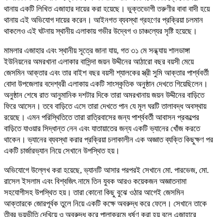
থানায় একটি লিখিত এজাহার দায়ের করা হয়েছে। ভুক্তভোগী তরুণীর বাবা বাদী হয়ে
থানায় এই অভিযোগ দায়ের করেন। আইনগত ব্যবস্থা গ্রহণের প্রক্রিয়া চলমান
থাকলেও এই ঘটনায় স্থানীয় এলাকায় গভীর উদ্বেগ ও চাঞ্চল্যের সৃষ্টি হয়েছে।
মামলার এজাহার এবং স্থানীয় সূত্রে জানা যায়, গত ৩১ মে সন্ধ্যায় শালডাঙ্গা
ইউনিয়নের অমরখানা এলাকার বাসিন্দা জয়ন উদ্দীনের আঠারো বছর বয়সী মেয়ে
জেসমিন আক্তার এবং তার বাইশ বছর বয়সী শ্যালকের স্ত্রী সুমি আক্তার পার্শ্ববর্তী
বোদা উপজেলার বদেশ্বরী এলাকায় একটি সাংস্কৃতিক অনুষ্ঠান দেখতে গিয়েছিলেন।
অনুষ্ঠান শেষে রাত আনুমানিক দশটার দিকে তারা অমরখানায় জয়ন উদ্দীনের বাড়িতে
ফিরে আসেন। তবে বাড়িতে এসে তারা দেখতে পান যে মূল ঘরটি তালাবদ্ধ অবস্থায়
রয়েছে। এমন পরিস্থিতিতে তারা রাত্রিবাসের জন্য পার্শ্ববর্তী আবাসন প্রকল্পের
বাড়িতে যাওয়ার সিদ্ধান্ত নেন এবং যাতায়াতের জন্য একটি ভ্যানের খোঁজ করতে
থাকেন। ভ্যানের ব্যবস্থা করার প্রক্রিয়া চলাকালীন এক অজ্ঞাত ব্যক্তি কিছুক্ষণ পর
একটি চার্জারভ্যান নিয়ে সেখানে উপস্থিত হয়।
অভিযোগে উল্লেখ করা হয়েছে, ভ্যানটি আসার পরপরই সেখানে মো. পারভেজ, মো.
রাসেল ইসলাম এবং বিশ্বজিৎ নামে তিন যুবক আরও কয়েকজন অজ্ঞাতনামা
সহযোগীসহ উপস্থিত হয়। তারা কোনো কিছু বুঝে ওঠার আগেই জেসমিন
আক্তারকে জোরপূর্বক তুলে নিয়ে একটি কক্ষে অবরুদ্ধ করে ফেলে। সেখানে তাকে
তীব্র ভয়ভীতি দেখিয়ে ও অবরুদ্ধ করে পালাক্রমে ধর্ষণ করা হয় বলে এজাহারে