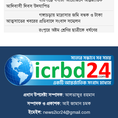
বীরগঞ্জে বর্ণাঢ্য আয়োজনে আন্তর্জাতিক
আদিবাসী দিবস উদযাপিত
গঙ্গাচড়ায় মাদ্রাসার জমি বন্ধক ও টাকা
আত্মসাতের খবরের প্রতিবাদে সংবাদ সম্মেলন
রংপুরে অষ্টম শ্রেণির ছাত্রীকে ধর্ষণের
অভিযোগে প্রধান আসামি গ্রেফতার
আলমবিদিতর ইউনিয়নের ২ নম্বর ওয়ার্ডে
ইউপি সদস্য প্রার্থী মানিক সরকারের
গণসংযোগ ও দোয়া প্রার্থনা
বীরগঞ্জে জুলাই গণঅভ্যুত্থান সফল করতে
বিএনপি ও সহযোগী সংগঠনের আলোচনা
সভা অনুষ্ঠিত
জনপ্রিয়তার শীর্ষে দেবীগঞ্জের মাটির সন্তান
রাসেল আহম্মেদ প্রধান
প্রধান উপদেষ্টা সম্পাদক:
আলতাফুর রহমান
সম্পাদক ও প্রকাশক:
আই জামান চমক
কুড়িগ্রামে সাংবাদিক জোবাইয়ের ওপর
ইমেইল:
news2icr24@gmail.com
হামলার প্রতিবাদে সাংবাদিকদের মানববন্ধন,