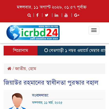
মঙ্গলবার, ১১ অগাস্ট ২০২৬, ০১:৫৭ পূর্বাহ্ন
Toggle
navigat
শিরোনাম
বেতগাড়ী ১ নম্বর ওয়ার্ডে মেম্বার প্রার্
/
জাতীয়
হোম
,
জিয়াউর রহমানের স্বাধীনতা পুরস্কার বহাল
সংবাদদাতা:
মঙ্গলবার, ১১ মার্চ, ২০২৫