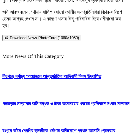
পুলিশ সদস্য জড়িত থাকার প্রমাণ পাওয়া গেলে, আইনানুগ ব্যবস্থা নেওয়া হবে।’
ওসি আরও বলেন, ‘থানায় সালিশ বসানো স্থানীয় জনপ্রতিনিধিরা বিচার-সালিশে
তেমন আগ্রহ দেখান না। এ কারণে থানায় কিছু পারিবারিক বিরোধ মীমাংসা করা
হয়।’
📸 Download News PhotoCard (1080×1080)
More News Of This Category
বীরগঞ্জে বর্ণাঢ্য আয়োজনে আন্তর্জাতিক আদিবাসী দিবস উদযাপিত
গঙ্গাচড়ায় মাদ্রাসার জমি বন্ধক ও টাকা আত্মসাতের খবরের প্রতিবাদে সংবাদ সম্মেলন
রংপুরে অষ্টম শ্রেণির ছাত্রীকে ধর্ষণের অভিযোগে প্রধান আসামি গ্রেফতার