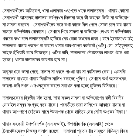
সেবাপ্রার্থীদের অভিযোগ, থানা এলাকায় ওৎপেতে থাকে দালালচক্র। থানায় কোনো
সেবাপ্রার্থী আসলেই দালালরা সর্বপ্রথম জিঙ্গাসা করে কী করবেন জিডি না অভিযোগ
না মামলা করবেন। সেবাপ্রার্থীদের সঙ্গে কথা কাজে মিল পেলে সোজা চলে যায় থানার
সামনে কম্পিউটার দোকানে। সেখানে গিয়ে মামলা বা অভিযোগ লেখার বা কম্পিউটার
খরচের কথা বলে দালালচক্রটি হাতিয়ে নেয় মোটা অংকের টাকা। তবে ইতোমধ্যে দুই
দালালকে থানায় প্রবেশ না করতে থানার ভারপ্রাপ্ত কর্মকর্তা (ওসি) মো. সাইফুল্লাহ
সাইফ হুঁশিয়ারি করে দিয়েছেন। ওসির দাবি, দালালদের দৌরাত্ম্যের লাগাম টেনে ধরা
হচ্ছে। থানায় দালালদের জায়গায় হবে না।
অনুসন্ধানে জানা গেছে, দালাল না ধরলে পাওয়া যায় না কাক্সিক্ষত সেবা। এমনকি
দালালের মাধ্যমে থানায় নিয়মিত সালিশ বসাচ্ছে পুলিশ। সেখানে অর্থ আত্মসাৎসহ
জায়গা-জমি দখল ও দখলমুক্ত করতে সমাধান করা হচ্ছে চুক্তির বিনিময়ে।’
দালালচক্রের দ্বিতীয় ফাঁদ হলো, তারা সকল মামলা বা অভিযোগের বাদী বিবাদীর
মোবাইল নম্বর সংগ্রহ করে থাকে। পরবর্তীতে তারা সালিশের আকারে থানায় বা
থানার আশপাশে বৈঠকের নামে উভয়পক্ষ থেকে হাতিয়ে নেয় মোটা অংকের টাকা।’
থানার সহকারী উপপরিদর্শক (এএসআই), উপপরিদর্শক (এসআই) থেকে
ইন্সপেক্টরদেরও নিজস্ব দালাল রয়েছে। দালালরা প্রতারণার মাধ্যমে বিভিন্ন বিষয়