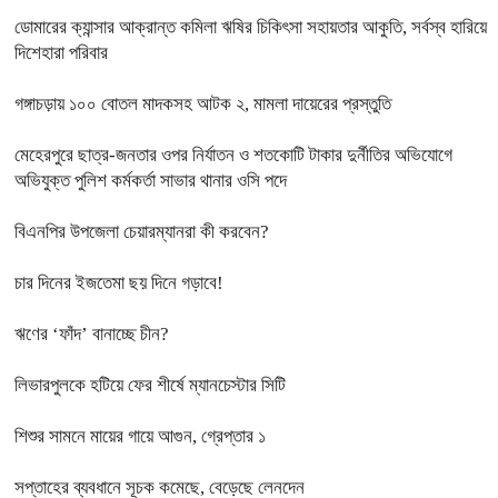
ডোমারের ক্যান্সার আক্রান্ত কমিলা ঋষির চিকিৎসা সহায়তার আকুতি, সর্বস্ব হারিয়ে
দিশেহারা পরিবার
গঙ্গাচড়ায় ১০০ বোতল মাদকসহ আটক ২, মামলা দায়েরের প্রস্তুতি
মেহেরপুরে ছাত্র-জনতার ওপর নির্যাতন ও শতকোটি টাকার দুর্নীতির অভিযোগে
অভিযুক্ত পুলিশ কর্মকর্তা সাভার থানার ওসি পদে
বিএনপির উপজেলা চেয়ারম্যানরা কী করবেন?
চার দিনের ইজতেমা ছয় দিনে গড়াবে!
ঋণের ‘ফাঁদ’ বানাচ্ছে চীন?
লিভারপুলকে হটিয়ে ফের শীর্ষে ম্যানচেস্টার সিটি
শিশুর সামনে মায়ের গায়ে আগুন, গ্রেপ্তার ১
সপ্তাহের ব্যবধানে সূচক কমেছে, বেড়েছে লেনদেন