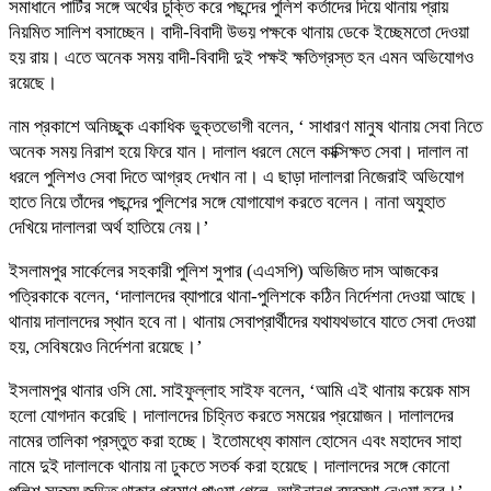
সমাধানে পার্টির সঙ্গে অর্থের চুক্তি করে পছন্দের পুলিশ কর্তাদের দিয়ে থানায় প্রায়
নিয়মিত সালিশ বসাচ্ছেন। বাদী-বিবাদী উভয় পক্ষকে থানায় ডেকে ইচ্ছেমতো দেওয়া
হয় রায়। এতে অনেক সময় বাদী-বিবাদী দুই পক্ষই ক্ষতিগ্রস্ত হন এমন অভিযোগও
রয়েছে।
নাম প্রকাশে অনিচ্ছুক একাধিক ভুক্তভোগী বলেন, ‘ সাধারণ মানুষ থানায় সেবা নিতে
অনেক সময় নিরাশ হয়ে ফিরে যান। দালাল ধরলে মেলে কাক্সিক্ষত সেবা। দালাল না
ধরলে পুলিশও সেবা দিতে আগ্রহ দেখান না। এ ছাড়া দালালরা নিজেরাই অভিযোগ
হাতে নিয়ে তাঁদের পছন্দের পুলিশের সঙ্গে যোগাযোগ করতে বলেন। নানা অযুহাত
দেখিয়ে দালালরা অর্থ হাতিয়ে নেয়।’
ইসলামপুর সার্কেলের সহকারী পুলিশ সুপার (এএসপি) অভিজিত দাস আজকের
পত্রিকাকে বলেন, ‘দালালদের ব্যাপারে থানা-পুলিশকে কঠিন নির্দেশনা দেওয়া আছে।
থানায় দালালদের স্থান হবে না। থানায় সেবাপ্রার্থীদের যথাযথভাবে যাতে সেবা দেওয়া
হয়, সেবিষয়েও নির্দেশনা রয়েছে।’
ইসলামপুর থানার ওসি মো. সাইফুল্লাহ সাইফ বলেন, ‘আমি এই থানায় কয়েক মাস
হলো যোগদান করেছি। দালালদের চিহ্নিত করতে সময়ের প্রয়োজন। দালালদের
নামের তালিকা প্রস্তুত করা হচ্ছে। ইতোমধ্যে কামাল হোসেন এবং মহাদেব সাহা
নামে দুই দালালকে থানায় না ঢুকতে সতর্ক করা হয়েছে। দালালদের সঙ্গে কোনো