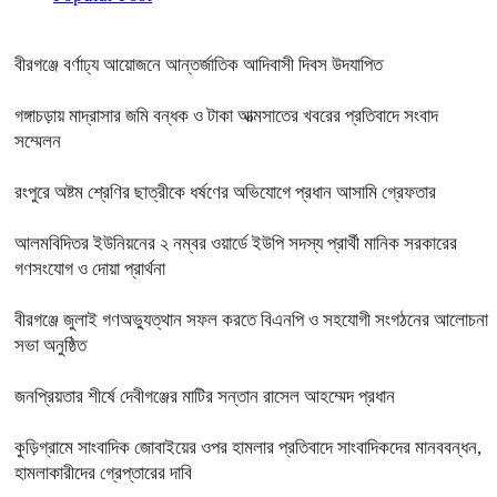
বীরগঞ্জে বর্ণাঢ্য আয়োজনে আন্তর্জাতিক আদিবাসী দিবস উদযাপিত
গঙ্গাচড়ায় মাদ্রাসার জমি বন্ধক ও টাকা আত্মসাতের খবরের প্রতিবাদে সংবাদ
সম্মেলন
রংপুরে অষ্টম শ্রেণির ছাত্রীকে ধর্ষণের অভিযোগে প্রধান আসামি গ্রেফতার
আলমবিদিতর ইউনিয়নের ২ নম্বর ওয়ার্ডে ইউপি সদস্য প্রার্থী মানিক সরকারের
গণসংযোগ ও দোয়া প্রার্থনা
বীরগঞ্জে জুলাই গণঅভ্যুত্থান সফল করতে বিএনপি ও সহযোগী সংগঠনের আলোচনা
সভা অনুষ্ঠিত
জনপ্রিয়তার শীর্ষে দেবীগঞ্জের মাটির সন্তান রাসেল আহম্মেদ প্রধান
কুড়িগ্রামে সাংবাদিক জোবাইয়ের ওপর হামলার প্রতিবাদে সাংবাদিকদের মানববন্ধন,
হামলাকারীদের গ্রেপ্তারের দাবি